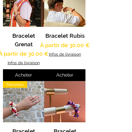
Bracelet
Bracelet Rubis
Grenat
Prix promotionnel
À partir de
30,00 €
Prix promotionnel
À partir de
30,00 €
Infos de livraison
Infos de livraison
Acheter
Acheter
Nouveau
Bracelet
Bracelet