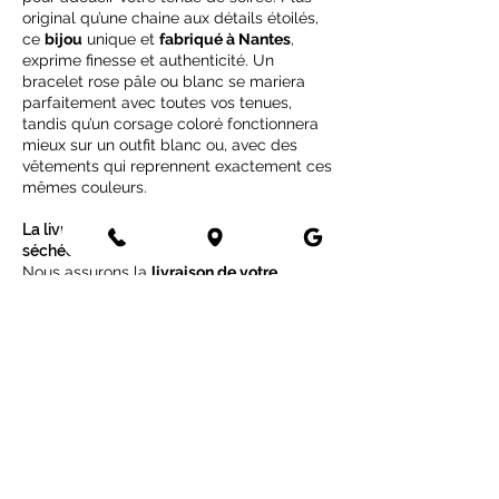
original qu’une chaine aux détails étoilés,
ce
bijou
unique et
fabriqué à Nantes
,
exprime finesse et authenticité. Un
bracelet rose pâle ou blanc se mariera
parfaitement avec toutes vos tenues,
tandis qu’un corsage coloré fonctionnera
mieux sur un outfit blanc ou, avec des
vêtements qui reprennent exactement ces
mêmes couleurs.
La livraison de votre bracelet de fleurs
séchées pour votre mariage
Nous assurons la
livraison de votre
bracelet
, votre bouquet et tous les
accessoires de votre wishlist de mariage
en fleurs séchées, dans toute la France.
Une fois votre
commande préparée
, elle
est soigneusement emballée et mise en
colis pour pouvoir être
expédiée
par la
poste. La livraison peut ensuite prendre,
en moyenne, 3 à 5 jours ouvrés. Vous
recevez par mail un
numéro de suivi
, une
fois votre colis confié à la poste, pour vous