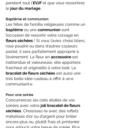
pendant tout l’
EVJF
et que vous ressortirez
le
jour du mariage
.
Baptême et communion
Les fêtes de famille religieuses comme un
baptême
ou une
communion
sont
l’occasion de ressortir votre corsage en
fleurs séchées
! Si vous l’aviez choisi blanc,
rose poudré ou dans d’autres couleurs
pastel, il sera parfaitement approprié à
l’événement. La fleur en
accessoire
est
inattendue et valeureuse, elle apportera
fraicheur et originalité à votre look. Le
bracelet de fleurs séchées
est aussi une
très belle idée-cadeau à offrir à un·e
communiant·e.
Pour une soirée
Concurrencez les ciels étoilés de vos
soirées avec votre
joli bracelet de fleurs
séchées
. Choisissez-le avec des reflets
métallisés d’or ou d’argent pour briller
encore plus ou, plutôt frais et printanier
pour adoucir votre tenue de soirée. Plus