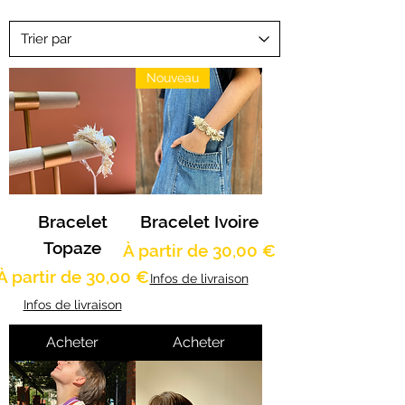
Nouveau
Bracelet
Bracelet Ivoire
Topaze
Prix promotionnel
À partir de
30,00 €
Prix promotionnel
À partir de
30,00 €
Infos de livraison
Infos de livraison
Acheter
Acheter