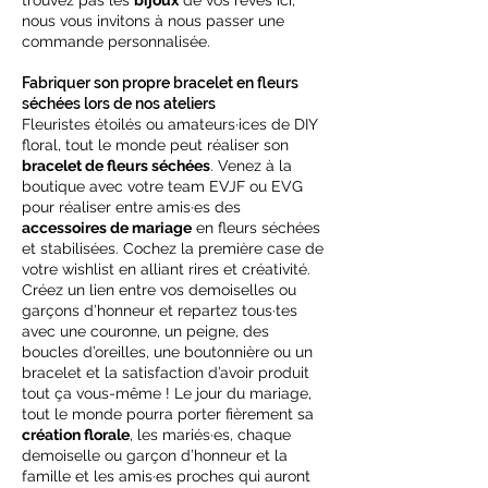
trouvez pas les
bijoux
de vos rêves ici,
nous vous invitons à nous passer une
commande personnalisée.
Fabriquer son propre bracelet en fleurs
séchées lors de nos ateliers
Fleuristes étoilés ou amateurs·ices de DIY
floral, tout le monde peut réaliser son
bracelet de fleurs séchées
. Venez à la
boutique avec votre team EVJF ou EVG
pour réaliser entre amis·es des
accessoires de mariage
en fleurs séchées
et stabilisées. Cochez la première case de
votre wishlist en alliant rires et créativité.
Créez un lien entre vos demoiselles ou
garçons d’honneur et repartez tous·tes
avec une couronne, un peigne, des
boucles d’oreilles, une boutonnière ou un
bracelet et la satisfaction d’avoir produit
tout ça vous-même ! Le jour du mariage,
tout le monde pourra porter fièrement sa
création florale
, les mariés·es, chaque
demoiselle ou garçon d’honneur et la
famille et les amis·es proches qui auront