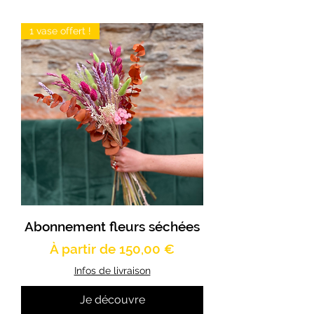
1 vase offert !
Abonnement fleurs séchées
Prix promotionnel
À partir de
150,00 €
Infos de livraison
Je découvre