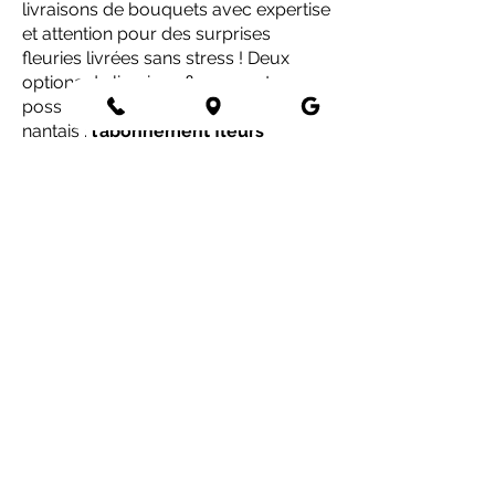
livraisons de bouquets avec expertise
et attention pour des surprises
fleuries livrées sans stress ! Deux
options de livraison fleurs sont
possibles avec votre artisan fleuriste
nantais :
l’abonnement fleurs
fraîches
est livré partout à Nantes et
proche périphérie dans un
créneau
de 2h
, préalablement confirmé
ensemble, ce avec l’aide de nos
coursiers à vélo. Sachez que la
livraison fleurs fraîches à Nantes est
possible toute la semaine, du lundi au
samedi ! Pour les fleurs séchées,
bonne nouvelle, nous livrons partout
en France pour que vous puissiez
profiter de nos créations fleuries ou
offrir facilement nos bouquets, peu
importe votre région. Toutes nos
compositions sont minutieusement