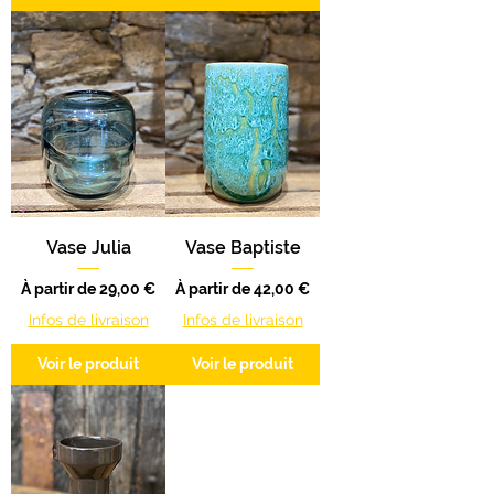
Vase Julia
Vase Baptiste
Prix promotionnel
Prix promotionnel
À partir de
29,00 €
À partir de
42,00 €
Infos de livraison
Infos de livraison
Voir le produit
Voir le produit