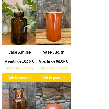
Vase Ambre
Vase Judith
Prix promotionnel
Prix promotionnel
À partir de
15,00 €
À partir de
65,50 €
Infos de livraison
Infos de livraison
Voir le produit
Voir le produit