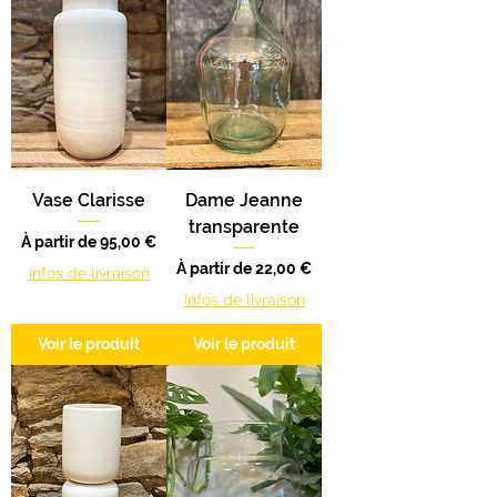
Vase Clarisse
Dame Jeanne
transparente
Prix promotionnel
À partir de
95,00 €
Prix promotionnel
À partir de
22,00 €
Infos de livraison
Infos de livraison
Voir le produit
Voir le produit