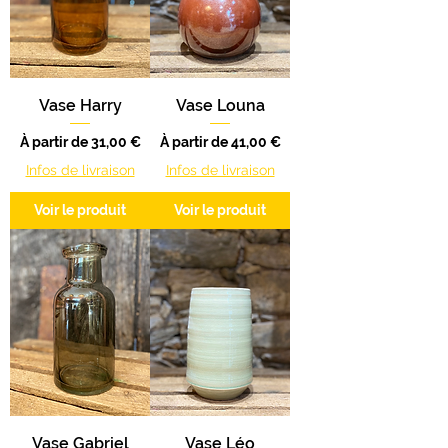
Vase Harry
Vase Louna
Prix promotionnel
Prix promotionnel
À partir de
31,00 €
À partir de
41,00 €
Infos de livraison
Infos de livraison
Voir le produit
Voir le produit
Vase Gabriel
Vase Léo