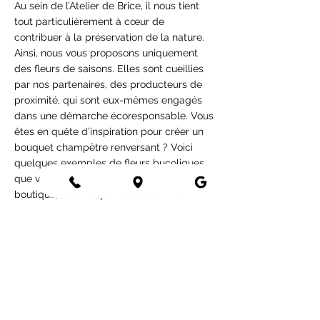
Au sein de l’Atelier de Brice, il nous tient
tout particulièrement à cœur de
contribuer à la préservation de la nature.
Ainsi, nous vous proposons uniquement
des fleurs de saisons. Elles sont cueillies
par nos partenaires, des producteurs de
proximité, qui sont eux-mêmes engagés
dans une démarche écoresponsable. Vous
êtes en quête d’inspiration pour créer un
bouquet champêtre renversant ? Voici
quelques exemples de fleurs bucoliques
que vous pouvez trouver dans notre
boutique, selon la période de l’année.
Les fleurs des champs
Ce sont les incontournables de ce type de
composition florale ! Les fleurs des
champs comme la marguerite, la
renoncule, la camomille ou le chardon
vont apporter de l’authenticité et de la
couleur à l’ensemble.