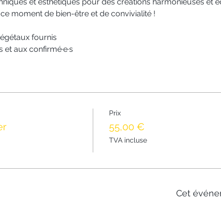
chniques et esthétiques pour des créations harmonieuses et éq
ce moment de bien-être et de convivialité !
 végétaux fournis
 et aux confirmé·e·s
Prix
er
55,00 €
TVA incluse
Cet événe