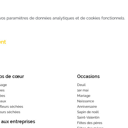
vos paramètres de données analytiques et de cookies fonctionnels.
ent
ps de cœur
Occasions
sage
Deuil
hes
1er mai
ées
Mariage
eaux
Naissance
fleurs séchées
Anniversaire
leurs séchées
Sapin de noël
Saint-Valentin
 aux entreprises
Fêtes des pères