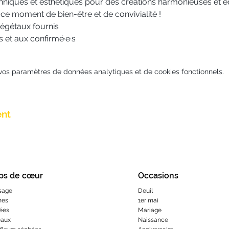
chniques et esthétiques pour des créations harmonieuses et éq
ce moment de bien-être et de convivialité !
 végétaux fournis
 et aux confirmé·e·s
vos paramètres de données analytiques et de cookies fonctionnels.
ent
ps de cœur
Occasions
sage
Deuil
hes
1er mai
ées
Mariage
eaux
Naissance