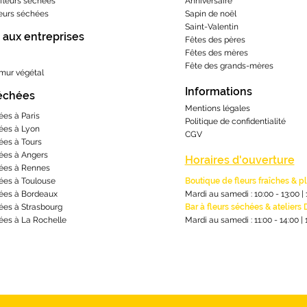
fleurs séchées
Anniversaire
leurs séchées
Sapin de noël
Saint-Valentin
 aux entreprises
Fêtes des pères
Fêtes des mères
​Fête des grands-m
ères
 mur végétal
Informations
séchées
Mentions lé
gales
ées à Paris
Politique de confidentialité
ées à Lyon
CGV
ées à Tours
ées à Angers
Horaires d'ouverture
ées à Rennes
ées à Toulouse
Boutique de fleurs fraîches & p
ées à Bordeaux
Mardi au samedi : 10:00 - 13:00
|
ées à Strasbourg
Bar à fleurs séchées & ateliers 
ées à La Rochelle
Mardi au samedi : 11:00 - 14:00
|