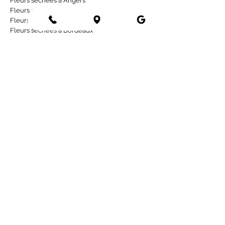
Fleurs séchées à Angers
Fleurs séchées à Rennes
Fleurs séchées à Toulouse
Fleurs séchées à Bordeaux
Fleurs séchées à Strasbourg
Fleurs séchées à La Rochelle
Occasions
Deuil
1er mai
Mariage
Naissance
Anniversaire
Sapin de noël
Saint-Valentin
Fêtes des pères
Fêtes des mères
​Fête des grands-m
ères
Informations
Mentions lé
gales
Politique de confidentialité
CGV