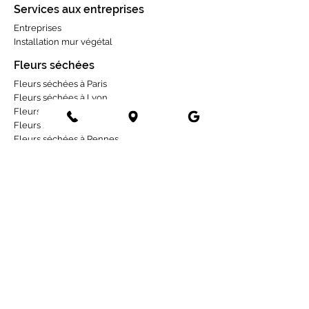
Services aux entreprises
Entreprises
Installation mur végétal
Fleurs séchées
Fleurs séchées à Paris
Fleurs séchées à Lyon
Fleurs séchées à Tours
Fleurs séchées à Angers
Fleurs séchées à Rennes
Fleurs séchées à Toulouse
Fleurs séchées à Bordeaux
Fleurs séchées à Strasbourg
Fleurs séchées à La Rochelle
Occasions
Deuil
1er mai
Mariage
Naissance
Anniversaire
Sapin de noël