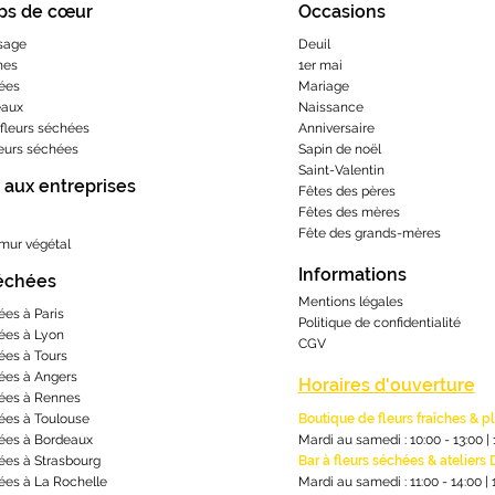
ps de cœur
Occasions
sage
Deuil
hes
1er mai
ées
Mariage
eaux
Naissance
fleurs séchées
Anniversaire
leurs séchées
Sapin de noël
Saint-Valentin
 aux entreprises
Fêtes des pères
Fêtes des mères
​Fête des grands-m
ères
 mur végétal
Informations
séchées
Mentions lé
gales
ées à Paris
Politique de confidentialité
ées à Lyon
CGV
ées à Tours
ées à Angers
Horaires d'ouverture
ées à Rennes
ées à Toulouse
Boutique de fleurs fraîches & p
ées à Bordeaux
Mardi au samedi : 10:00 - 13:00
|
ées à Strasbourg
Bar à fleurs séchées & ateliers 
ées à La Rochelle
Mardi au samedi : 11:00 - 14:00
|