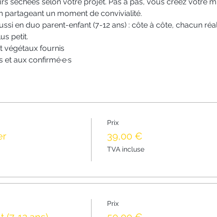
rs séchées selon votre projet. Pas à pas, vous créez votre mi
en partageant un moment de convivialité.
ussi en duo parent-enfant (7-12 ans) : côte à côte, chacun réal
s petit.
et végétaux fournis
 et aux confirmé·e·s
Prix
er
39,00 €
TVA incluse
Prix