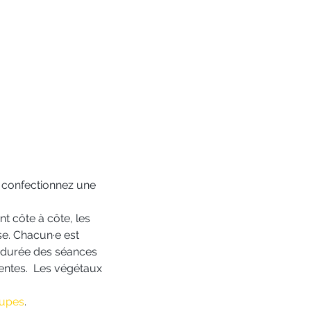
de confectionnez une 
t côte à côte, les 
se. Chacun·e est 
la durée des séances 
tentes.  Les végétaux 
oupes
.