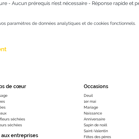
sure - Aucun prérequis n’est nécessaire - Réponse rapide et p
vos paramètres de données analytiques et de cookies fonctionnels.
ent
ps de cœur
Occasions
sage
Deuil
hes
1er mai
ées
Mariage
eaux
Naissance
fleurs séchées
Anniversaire
leurs séchées
Sapin de noël
Saint-Valentin
 aux entreprises
Fêtes des pères