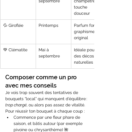
septembre
champêtre, 
touche 
douceur
💦 Giroflée
Printemps
Parfum fort, 
graphisme 
original
💚 Clématite
Mai à 
Idéale pour 
septembre
des décos 
naturelles
Composer comme un pro 
avec mes conseils
Je vois trop souvent des tentatives de 
bouquets “local” qui manquent d’équilibre : 
trop chargé
, ou alors pas assez de vitalité. 
Pour réussir ton bouquet à chaque coup :
Commence par une fleur phare de 
saison, et bâtis autour (par exemple 
pivoine ou chrysanthème) 🌺