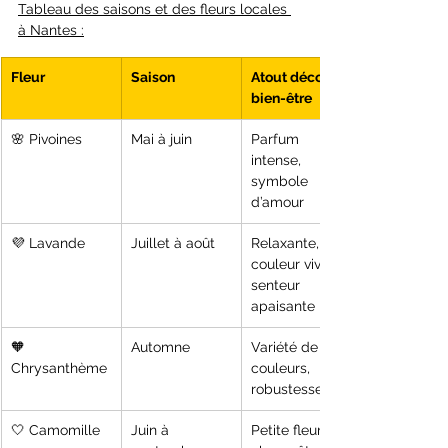
Tableau des saisons et des fleurs locales 
à Nantes :
Fleur
Saison
Atout déco et 
bien-être
🌸 Pivoines
Mai à juin
Parfum 
intense, 
symbole 
d’amour
💜 Lavande
Juillet à août
Relaxante, 
couleur vive et 
senteur 
apaisante
🧡 
Automne
Variété de 
Chrysanthème
couleurs, 
robustesse
🤍 Camomille
Juin à 
Petite fleur 