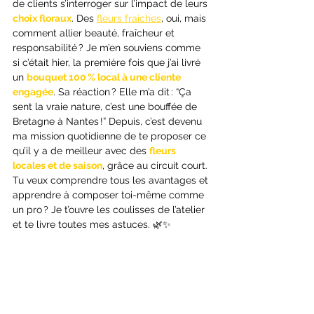
de clients s’interroger sur l’impact de leurs
choix floraux
. Des 
fleurs fraîches
, oui, mais 
comment allier beauté, fraîcheur et 
responsabilité ? Je m’en souviens comme 
si c’était hier, la première fois que j’ai livré 
un 
bouquet 100 % local à une cliente 
engagée
. Sa réaction ? Elle m’a dit : “Ça 
sent la vraie nature, c’est une bouffée de 
Bretagne à Nantes !” Depuis, c’est devenu 
ma mission quotidienne de te proposer ce 
qu’il y a de meilleur avec des 
fleurs 
locales et de saison
, grâce au circuit court. 
Tu veux comprendre tous les avantages et 
apprendre à composer toi-même comme 
un pro ? Je t’ouvre les coulisses de l’atelier 
et te livre toutes mes astuces. 🌿✨