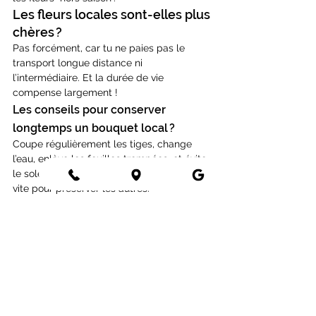
Les fleurs locales sont-elles plus 
chères ?
Pas forcément, car tu ne paies pas le 
transport longue distance ni 
l’intermédiaire. Et la durée de vie 
compense largement !
Les conseils pour conserver 
longtemps un bouquet local ?
Coupe régulièrement les tiges, change 
l’eau, enlève les feuilles trempées, et évite 
le soleil direct. Et si une fleur fane, retire-la 
vite pour préserver les autres.
Peut-on mixer du local avec des 
fleurs séchées ?
C’est même conseillé ! Ça prolonge la 
déco, ajoute de la texture, et reste 
cohérent avec l’idée d’un fleuriste 
écoresponsable.
Que faire des fleurs fanées pour 