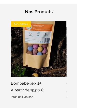
Nos Produits
Nouveau
Nouveau
Bombabeille x 25
Coffret Bombamix
Prix promotionnel
Prix promotionnel
À partir de
19,90 €
À partir de
Infos de livraison
Infos de livraison