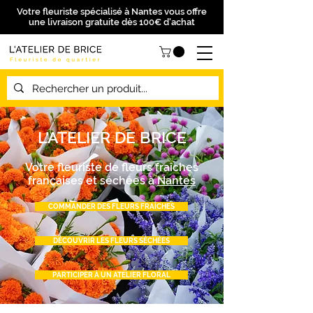
Votre fleuriste spécialisé à Nantes vous offre
une livraison gratuite dès 100€ d'achat
L'ATELIER DE BRICE
Votre fleuriste de fleurs fraîches
françaises et séchées à
Nantes
COMMANDER DES FLEURS FRAÎCHES
DÉCOUVRIR LES FLEURS SÉCHÉES
PARTICIPER À UN ATELIER FLORAL