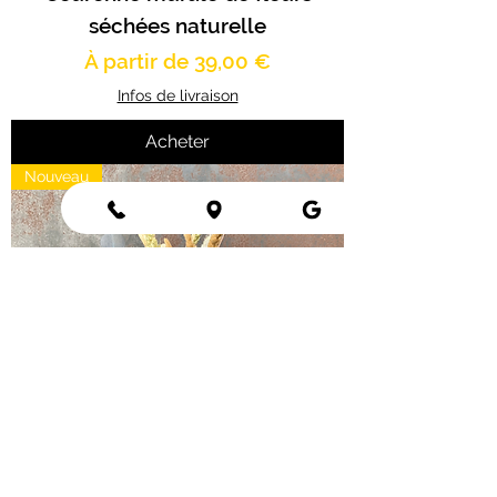
séchées naturelle
Prix promotionnel
À partir de
39,00 €
Infos de livraison
Acheter
Nouveau