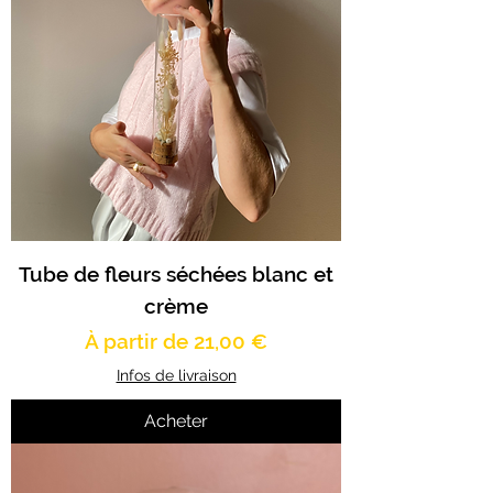
Tube de fleurs séchées blanc et
crème
Prix promotionnel
À partir de
21,00 €
Infos de livraison
Acheter