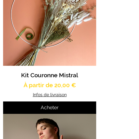
Kit Couronne Mistral
Prix promotionnel
À partir de
20,00 €
Infos de livraison
Acheter