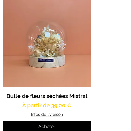
Bulle de fleurs séchées Mistral
Prix promotionnel
À partir de
39,00 €
Infos de livraison
Acheter