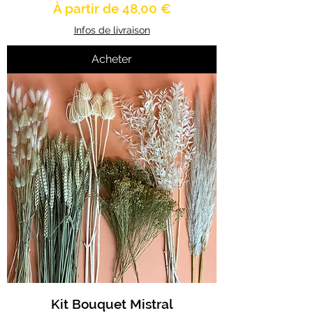
Prix promotionnel
À partir de
48,00 €
Infos de livraison
Acheter
Kit Bouquet Mistral