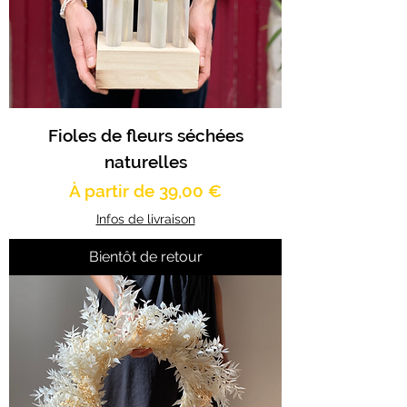
Fioles de fleurs séchées
naturelles
Prix promotionnel
À partir de
39,00 €
Infos de livraison
Bientôt de retour