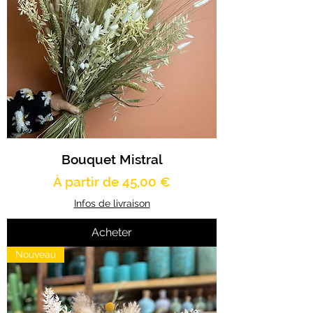
Bouquet Mistral
Prix promotionnel
À partir de
45,00 €
Infos de livraison
Acheter
Nouveau