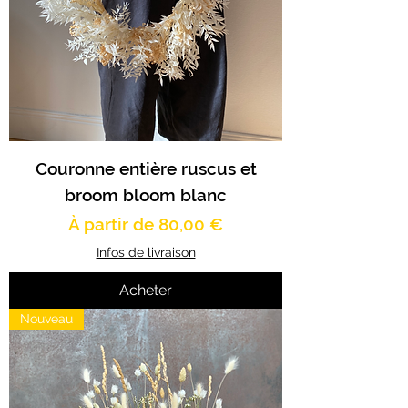
Couronne entière ruscus et
broom bloom blanc
Prix promotionnel
À partir de
80,00 €
Infos de livraison
Acheter
Nouveau