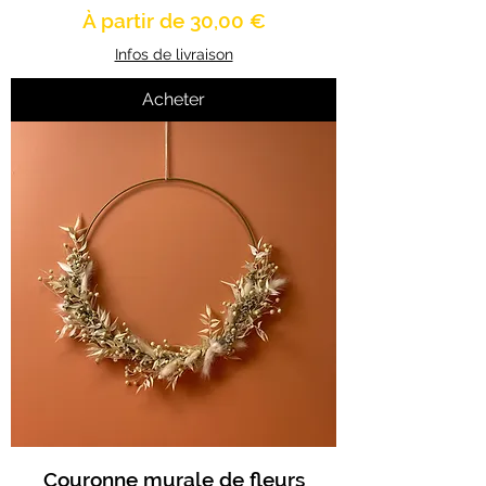
Prix promotionnel
À partir de
30,00 €
Infos de livraison
Acheter
Couronne murale de fleurs