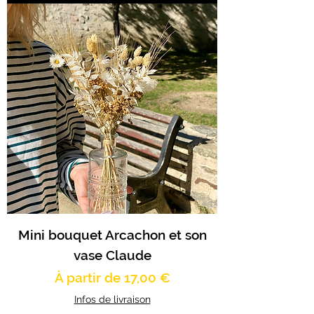
Mini bouquet Arcachon et son
vase Claude
Prix promotionnel
À partir de
17,00 €
Infos de livraison