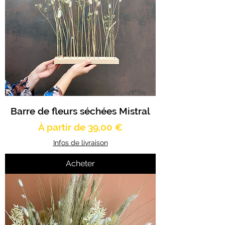
Barre de fleurs séchées Mistral
Prix promotionnel
À partir de
39,00 €
Infos de livraison
Acheter