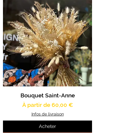
Bouquet Saint-Anne
Prix promotionnel
À partir de
60,00 €
Infos de livraison
Acheter