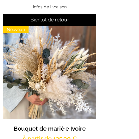
Infos de livraison
Bientôt de retour
Nouveau
Bouquet de marié·e Ivoire
Prix promotionnel
À partir de
135,00 €