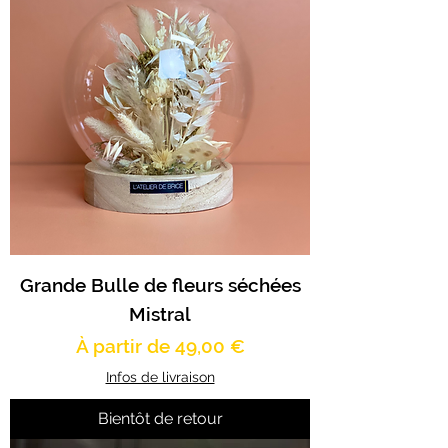
Grande Bulle de fleurs séchées
Mistral
Prix promotionnel
À partir de
49,00 €
Infos de livraison
Bientôt de retour