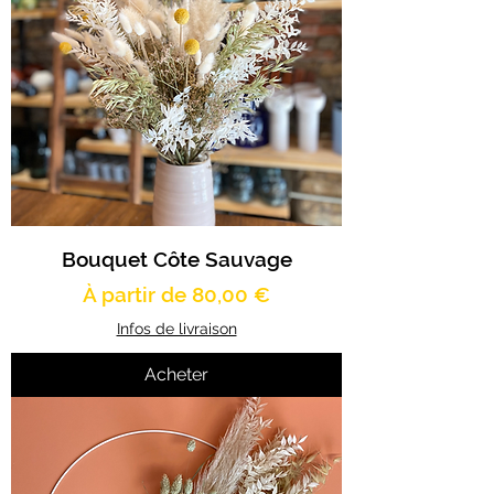
Bouquet Côte Sauvage
Prix promotionnel
À partir de
80,00 €
Infos de livraison
Acheter