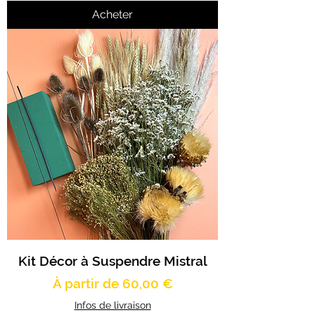
Acheter
Kit Décor à Suspendre Mistral
Prix promotionnel
À partir de
60,00 €
Infos de livraison