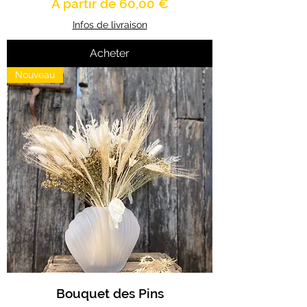
Prix promotionnel
À partir de
60,00 €
Infos de livraison
Acheter
Nouveau
Bouquet des Pins