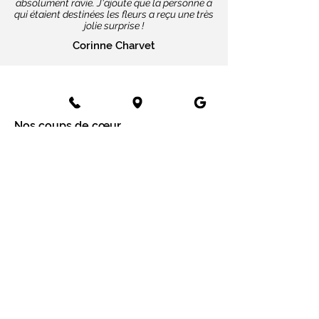
absolument ravie. J'ajoute que la personne à
qui étaient destinées les fleurs a reçu une très
jolie surprise !
Corinne Charvet
Nos coups de cœur
Cartes message
Fleurs fraîches
Fleurs séchées
Cartes cadeaux
Mariage en fleurs séchées
Bottes de fleurs séchées
Services aux entreprises
Entreprises
Installation mur végétal
Fleurs séchées
Fleurs séchées à Paris