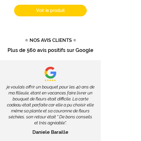
dépendront des services de la
Poste, soit
2 à 4 jours ouvrés
.
Voir le produit
Livraison gratuite
dès
100€
d'achat
Tout savoir sur la livraison
⭐ NOS AVIS CLIENTS ⭐
Plus de
560 avis positifs
sur Google
je voulais offrir un bouquet pour les 40 ans de
ma filleule, étant en vacances faire livrer un
bouquet de fleurs était difficile. La carte
cadeau était parfaite car elle a pu choisir elle
même sa plante et sa couronne de fleurs
séchées. son retour était " De bons conseils
et très agréable".
Daniele Baraille