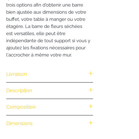
trois options afin d'obtenir une barre
bien ajustée aux dimensions de votre
buffet, votre table à manger ou votre
étagère. La barre de fleurs séchées
est versatiles, elle peut être
indépendante de tout support si vous y
ajoutez les fixations nécessaires pour
l'accrocher à même votre mur.
Livraison
Nous vous offrons la livraison dès
Description
100€ d'achat. (Exclusivité Web non
valable pour une commande
La barre de fleurs séchées est un
Composition
par téléphone)
élégant jardin durable où toutes les
• Retrait en boutique : gratuit
tiges de fleurs se dressent de manière
Chaque barre de fleurs séchées est
• Livraison à vélo par notre coursier
Dimensions
spontanée sur un joli socle en chêne
unique et créée minutieusement à la
Nantais
BiciCouriers
: (Itinéraire à vélo
massif. Une façon éléguante et
main par votre fleuriste. Les variétés
Hauteur : 50 cm
au départ de la boutique)