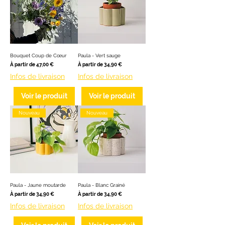
Bouquet Coup de Cœur
Paula - Vert sauge
Prix promotionnel
Prix promotionnel
À partir de
47,00 €
À partir de
34,90 €
Infos de livraison
Infos de livraison
Voir le produit
Voir le produit
Nouveau
Nouveau
Paula - Jaune moutarde
Paula - Blanc Grainé
Prix promotionnel
Prix promotionnel
À partir de
34,90 €
À partir de
34,90 €
Infos de livraison
Infos de livraison