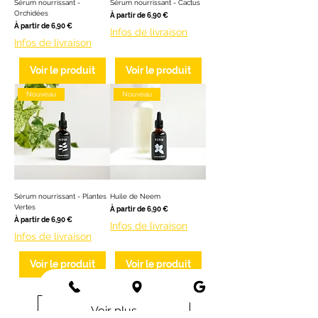
Sérum nourrissant -
Sérum nourrissant - Cactus
Orchidées
Prix promotionnel
À partir de
6,90 €
Prix promotionnel
À partir de
6,90 €
Infos de livraison
Infos de livraison
Voir le produit
Voir le produit
Nouveau
Nouveau
Sérum nourrissant - Plantes
Huile de Neem
Vertes
Prix promotionnel
À partir de
6,90 €
Prix promotionnel
À partir de
6,90 €
Infos de livraison
Infos de livraison
Voir le produit
Voir le produit
Voir plus