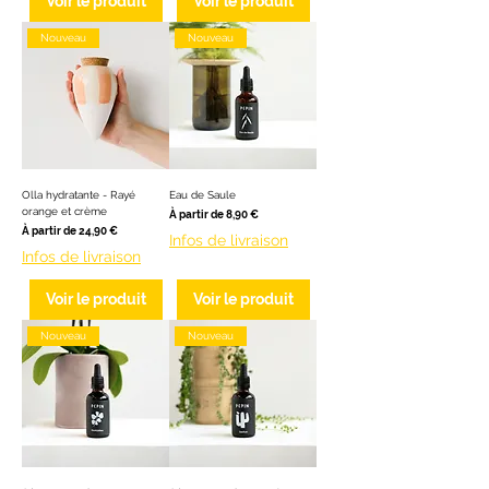
Voir le produit
Voir le produit
Nouveau
Nouveau
Olla hydratante - Rayé
Eau de Saule
orange et crème
Prix promotionnel
À partir de
8,90 €
Prix promotionnel
À partir de
24,90 €
Infos de livraison
Infos de livraison
Voir le produit
Voir le produit
Nouveau
Nouveau