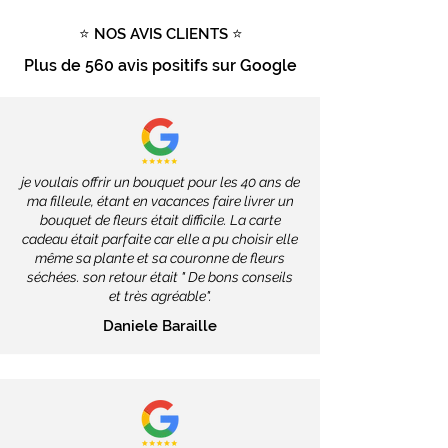
dépendront des services de la
⭐ NOS AVIS CLIENTS ⭐
Poste, soit
2 à 4 jours ouvrés
.
Livraison gratuite
dès
100€
Plus de
560 avis positifs
sur Google
d'achat
Tout savoir sur la livraison
je voulais offrir un bouquet pour les 40 ans de
ma filleule, étant en vacances faire livrer un
bouquet de fleurs était difficile. La carte
cadeau était parfaite car elle a pu choisir elle
même sa plante et sa couronne de fleurs
séchées. son retour était " De bons conseils
et très agréable".
Daniele Baraille