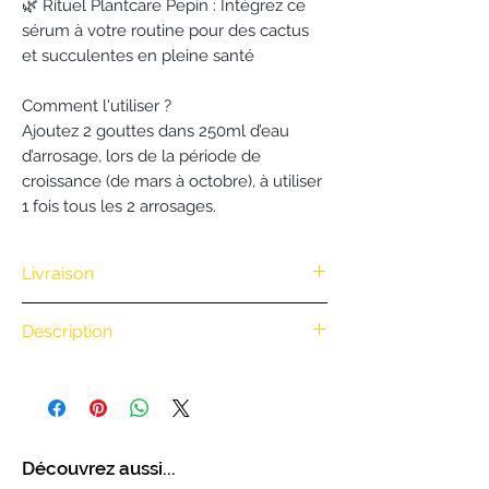
🌿 Rituel Plantcare Pepin : Intégrez ce
sérum à votre routine pour des cactus
et succulentes en pleine santé
Comment l'utiliser ?
Ajoutez 2 gouttes dans 250ml d’eau
d’arrosage, lors de la période de
croissance (de mars à octobre), à utiliser
1 fois tous les 2 arrosages.
Livraison
Nous vous offrons la livraison dès
Description
100€ d'achat. (Exclusivité Web non
valable pour une commande
par téléphone)
Type : Sérum naturel bio
• Retrait en boutique : gratuit
Contenance : 50ml
• Livraison à vélo par notre coursier
Analyse NPK : 2.2.4
Découvrez aussi...
Nantais
BiciCouriers
: (Itinéraire à vélo
Fabrication : Fabriqué en Bretagne,