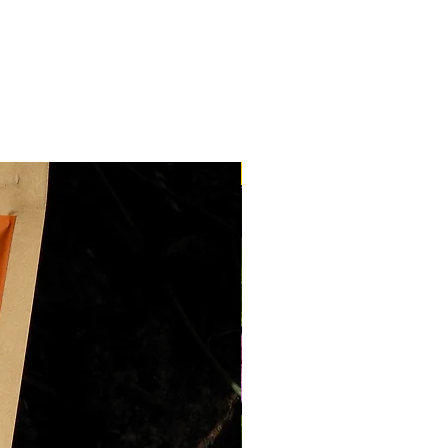
e la France 🇫🇷 pour 9,90 €
 nos
bons cadeaux
dans toute
ur 1,50 €
es délais de livraison
 fraîches
livrées à
Nantes
,
e
propose une
livraison en 24
Nouveau
 produits
(hors fleurs
bles dans
toute la France
, les
nt des services de la Poste,
 ouvrés
.
ite
dès
100€ d'achat
livraison