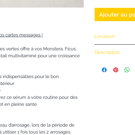
Ajouter au p
os cartes messages !
Livraison
Nous vous offrons 
s vertes offre à vos Monstera, Ficus,
Description
(Exclusivité Web 
cktail multivitaminé pour une croissance
commande par té
Type : Sérum natu
• Retrait en boutiq
Contenance : 50m
• Livraison à vélo
s indispensables pour le bon
Analyse NPK : 3.3.
térieur
BiciCouriers
: (Iti
Fabrication : Fabr
e
boutique)
Utilisation : 3 go
grez ce sérum à votre routine pour des
0 à 3 km : 8 €
et en pleine santé
3 à 6 km : 15 €
6 à 9 km : 18 €
9 à 20 km : 24 €
au d’arrosage, lors de la période de
Au delà de 20 km
utiliser 1 fois tous les 2 arrosages.
• Envoi postal de 