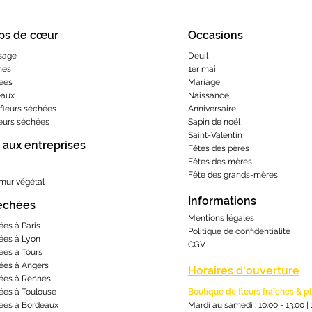
ps de cœur
Occasions
sage
Deuil
hes
1er mai
ées
Mariage
eaux
Naissance
fleurs séchées
Anniversaire
leurs séchées
Sapin de noël
Saint-Valentin
 aux entreprises
Fêtes des pères
Fêtes des mères
​Fête des grands-m
ères
 mur végétal
Informations
séchées
Mentions lé
gales
ées à Paris
Politique de confidentialité
ées à Lyon
CGV
ées à Tours
ées à Angers
Horaires d'ouverture
ées à Rennes
ées à Toulouse
Boutique de fleurs fraîches & p
ées à Bordeaux
Mardi au samedi : 10:00 - 13:00
|