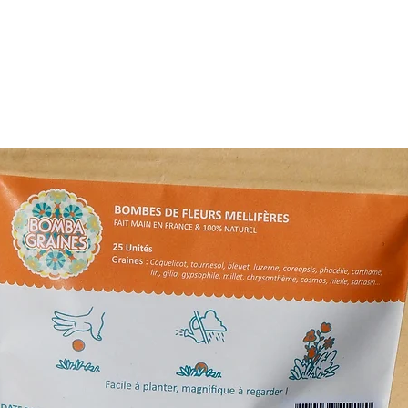
séchées
dans tout
• Envoi postal de
la France 🇫🇷 po
Informations sur l
Pour les
fleurs
L’Atelier de Bric
à 48h
.
Pour les
autres
fraîches), livra
délais dépendro
soit
2 à 4 jours
Livraison gratu
Tout savoir sur la 