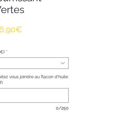
Vertes
Prix promotionnel
6,90€
0€)
*
ez vous joindre au flacon d'huile
f)
0/250