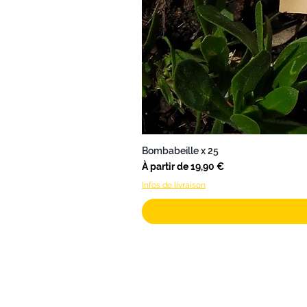
Bombabeille x 25
Prix promotionnel
À partir de
19,90 €
Infos de livraison