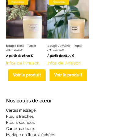
Nouveau
Nouveau
Bougie Rose - Papier
Bougie Arménie - Papier
d'Arménie®
d'Arménie®
Prix promotionnel
Prix promotionnel
À partir de
28,00 €
À partir de
28,00 €
Infos de livraison
Infos de livraison
Voir le produit
Voir le produit
Nos coups de cœur
Cartes message
Fleurs fraîches
Fleurs séchées
Cartes cadeaux
Mariage en fleurs séchées