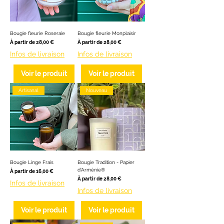
Bougie fleurie Roseraie
Bougie fleurie Monplaisir
Prix promotionnel
Prix promotionnel
À partir de
28,00 €
À partir de
28,00 €
Infos de livraison
Infos de livraison
Voir le produit
Voir le produit
Artisanal
Nouveau
Bougie Linge Frais
Bougie Tradition - Papier
d'Arménie®
Prix promotionnel
À partir de
16,00 €
Prix promotionnel
À partir de
28,00 €
Infos de livraison
Infos de livraison
Voir le produit
Voir le produit