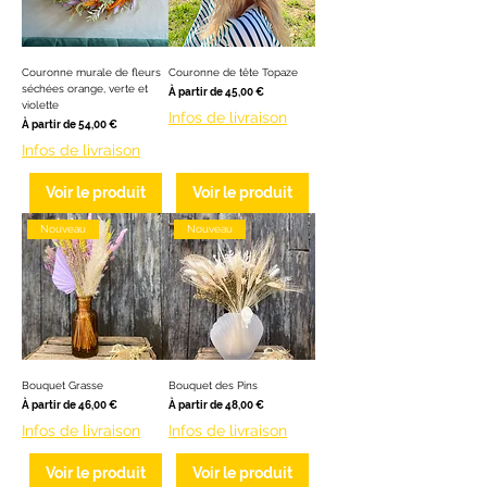
Couronne murale de fleurs
Couronne de tête Topaze
séchées orange, verte et
Prix promotionnel
À partir de
45,00 €
violette
Infos de livraison
Prix promotionnel
À partir de
54,00 €
Infos de livraison
Voir le produit
Voir le produit
Nouveau
Nouveau
Bouquet Grasse
Bouquet des Pins
Prix promotionnel
Prix promotionnel
À partir de
46,00 €
À partir de
48,00 €
Infos de livraison
Infos de livraison
Voir le produit
Voir le produit