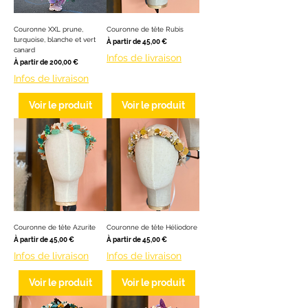
Couronne XXL prune,
Couronne de tête Rubis
turquoise, blanche et vert
Prix promotionnel
À partir de
45,00 €
canard
Infos de livraison
Prix promotionnel
À partir de
200,00 €
Infos de livraison
Voir le produit
Voir le produit
Couronne de tête Azurite
Couronne de tête Héliodore
Prix promotionnel
Prix promotionnel
À partir de
45,00 €
À partir de
45,00 €
Infos de livraison
Infos de livraison
Voir le produit
Voir le produit