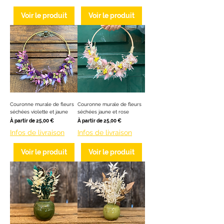
Voir le produit
Voir le produit
Couronne murale de fleurs
Couronne murale de fleurs
séchées violette et jaune
séchées jaune et rose
Prix promotionnel
Prix promotionnel
À partir de
25,00 €
À partir de
25,00 €
Infos de livraison
Infos de livraison
Voir le produit
Voir le produit