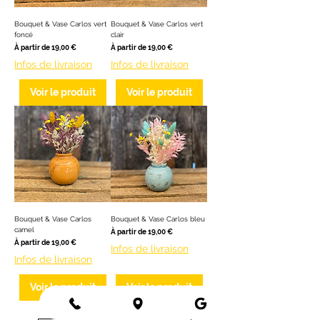
Bouquet & Vase Carlos vert
Bouquet & Vase Carlos vert
foncé
clair
Prix promotionnel
Prix promotionnel
À partir de
19,00 €
À partir de
19,00 €
Infos de livraison
Infos de livraison
Voir le produit
Voir le produit
Bouquet & Vase Carlos
Bouquet & Vase Carlos bleu
camel
Prix promotionnel
À partir de
19,00 €
Prix promotionnel
À partir de
19,00 €
Infos de livraison
Infos de livraison
Voir le produit
Voir le produit