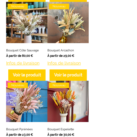
Nouveau
Nouveau
Bouquet Côte Sauvage
Bouquet Arcachon
Prix promotionnel
Prix promotionnel
À partir de
80,00 €
À partir de
29,00 €
Infos de livraison
Infos de livraison
Voir le produit
Voir le produit
Nouveau
Nouveau
Bouquet Pyrénées
Bouquet Espelette
Prix promotionnel
Prix promotionnel
À partir de
23,00 €
À partir de
30,00 €