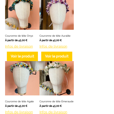
Couronne de tête Onyx
Couronne de tête Auralite
Prix promotionnel
Prix promotionnel
À partir de
45,00 €
À partir de
45,00 €
Infos de livraison
Infos de livraison
Voir le produit
Voir le produit
Couronne de tête Agate
Couronne de tête Émeraude
Prix promotionnel
Prix promotionnel
À partir de
45,00 €
À partir de
45,00 €
Infos de livraison
Infos de livraison