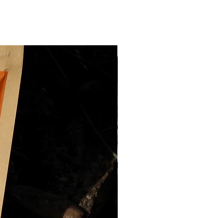
 nos
bons cadeaux
dans toute
ur 1,50 €
es délais de livraison
 fraîches
livrées à
Nantes
,
Nouveau
e
propose une
livraison en 24
 produits
(hors fleurs
bles dans
toute la France
, les
nt des services de la Poste,
 ouvrés
.
ite
dès
100€ d'achat
livraison