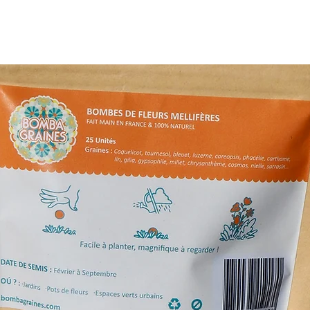
• Envoi postal de
la France 🇫🇷 po
Informations sur l
Pour les
fleurs
L’Atelier de Bric
à 48h
.
Pour les
autres
fraîches), livra
délais dépendro
soit
2 à 4 jours
Livraison gratu
Tout savoir sur la 