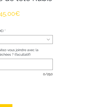
Prix promotionnel
45,00€
0€)
*
tez-vous joindre avec la
échées ? (facultatif)
0/250