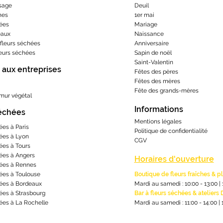
sage
Deuil
hes
1er mai
ées
Mariage
eaux
Naissance
fleurs séchées
Anniversaire
leurs séchées
Sapin de noël
Saint-Valentin
 aux entreprises
Fêtes des pères
Fêtes des mères
​Fête des grands-m
ères
 mur végétal
Informations
séchées
Mentions lé
gales
ées à Paris
Politique de confidentialité
ées à Lyon
CGV
ées à Tours
ées à Angers
Horaires d'ouverture
ées à Rennes
ées à Toulouse
Boutique de fleurs fraîches & p
ées à Bordeaux
Mardi au samedi : 10:00 - 13:00
|
ées à Strasbourg
Bar à fleurs séchées & ateliers 
ées à La Rochelle
Mardi au samedi : 11:00 - 14:00
|