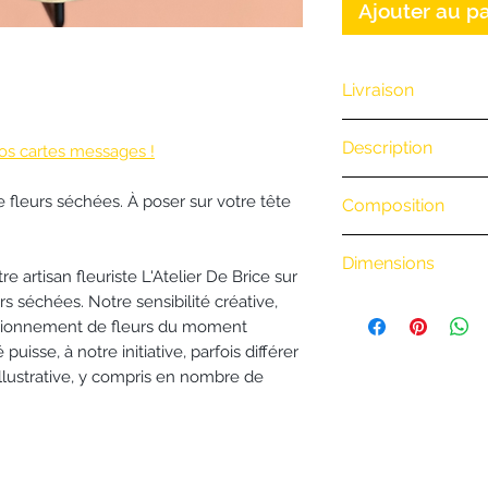
Ajouter au p
Livraison
Nous vous offrons 
Description
os cartes messages !
(Exclusivité Web 
commande par té
.
fleurs séchées. À poser sur votre tête
Composition
• Retrait en boutiq
• Livraison à vélo
.
BiciCouriers
: (Iti
Dimensions
re artisan fleuriste L'Atelier De Brice sur
boutique)
rs séchées. Notre sensibilité créative,
.
0 à 3 km : 8 €
visionnement de fleurs du moment
3 à 6 km : 15 €
puisse, à notre initiative, parfois différer
6 à 9 km : 18 €
illustrative, y compris en nombre de
9 à 20 km : 24 €
Au delà de 20 km
• Envoi postal de 
séchées
dans tout