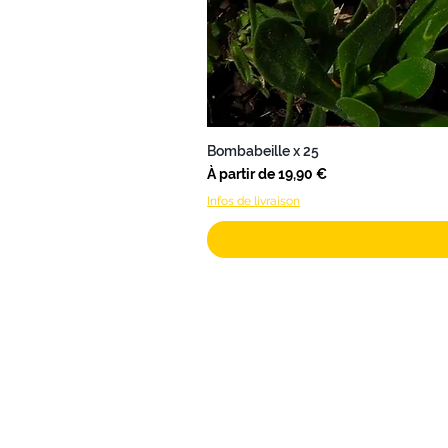
Bombabeille x 25
Prix promotionnel
À partir de
19,90 €
Infos de livraison