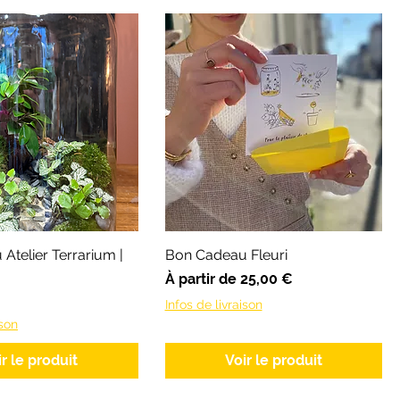
Atelier Terrarium |
Bon Cadeau Fleuri
Prix promotionnel
À partir de
25,00 €
Infos de livraison
ison
ir le produit
Voir le produit