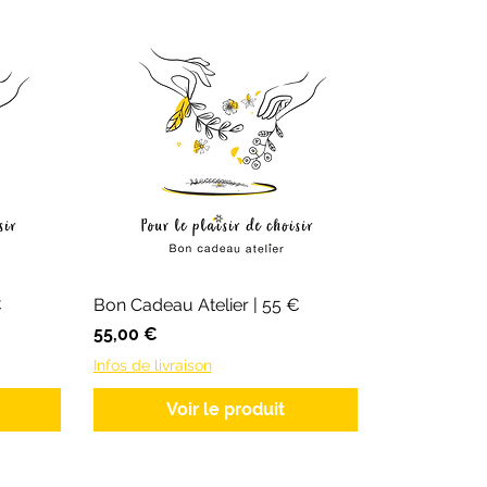
€
Bon Cadeau Atelier | 55 €
Prix
55,00 €
Infos de livraison
Voir le produit