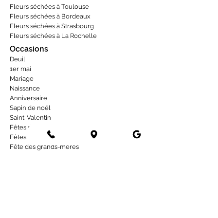
Fleurs séchées à Toulouse
Fleurs séchées à Bordeaux
Fleurs séchées à Strasbourg
Fleurs séchées à La Rochelle
Occasions
Deuil
1er mai
Mariage
Naissance
Anniversaire
Sapin de noël
Saint-Valentin
Fêtes des pères
Fêtes des mères
​Fête des grands-m
ères
Informations
Mentions lé
gales
Politique de confidentialité
CGV
Horaires d'ouverture