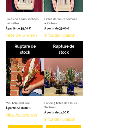
Fioles de fleurs séchées
Fioles de fleurs séchées
naturelles
acidulées
Prix promotionnel
Prix promotionnel
À partir de
39,00 €
À partir de
39,00 €
Infos de livraison
Infos de livraison
Rupture de
Rupture de
stock
stock
Mini fiole acidulée
Lot de 3 fioles de Fleurs
Séchées
Prix promotionnel
À partir de
10,00 €
Prix promotionnel
À partir de
12,00 €
Infos de livraison
Infos de livraison