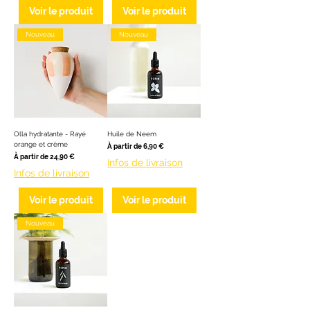
Voir le produit
Voir le produit
Nouveau
Nouveau
Olla hydratante - Rayé
Huile de Neem
orange et crème
Prix promotionnel
À partir de
6,90 €
Prix promotionnel
À partir de
24,90 €
Infos de livraison
Infos de livraison
Voir le produit
Voir le produit
Nouveau