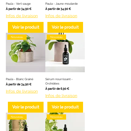
Paula - Vert sauge
Paula - Jaune moutarde
Prix promotionnel
Prix promotionnel
À partir de
34,90 €
À partir de
34,90 €
Infos de livraison
Infos de livraison
Voir le produit
Voir le produit
Nouveau
Nouveau
Paula - Blanc Grainé
Sérum nourrissant -
Orchidées
Prix promotionnel
À partir de
34,90 €
Prix promotionnel
À partir de
6,90 €
Infos de livraison
Infos de livraison
Voir le produit
Voir le produit
Nouveau
Nouveau