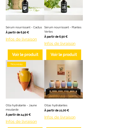
Sérum nourrissant - Cactus
Sérum nourrissant - Plantes
Vertes
Prix promotionnel
À partir de
6,90 €
Prix promotionnel
À partir de
6,90 €
Infos de livraison
Infos de livraison
Voir le produit
Voir le produit
Nouveau
Olla hydratante - Jaune
Ollas hydratantes
moutarde
Prix promotionnel
À partir de
21,00 €
Prix promotionnel
À partir de
24,90 €
Infos de livraison
Infos de livraison