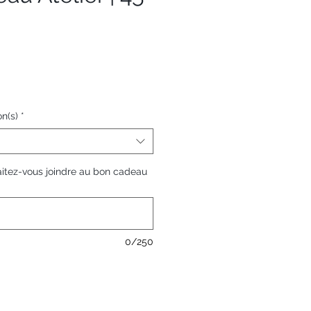
x
n(s)
*
itez-vous joindre au bon cadeau
0/250