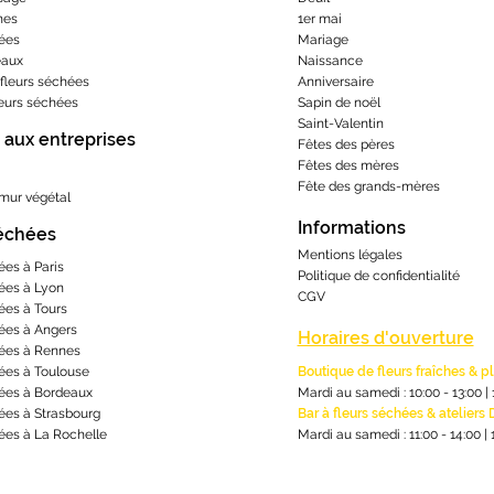
hes
1er mai
ées
Mariage
eaux
Naissance
fleurs séchées
Anniversaire
leurs séchées
Sapin de noël
Saint-Valentin
 aux entreprises
Fêtes des pères
Fêtes des mères
​Fête des grands-m
ères
 mur végétal
Informations
séchées
Mentions lé
gales
ées à Paris
Politique de confidentialité
ées à Lyon
CGV
ées à Tours
ées à Angers
Horaires d'ouverture
ées à Rennes
ées à Toulouse
Boutique de fleurs fraîches & p
ées à Bordeaux
Mardi au samedi : 10:00 - 13:00
|
ées à Strasbourg
Bar à fleurs séchées & ateliers 
ées à La Rochelle
Mardi au samedi : 11:00 - 14:00
|