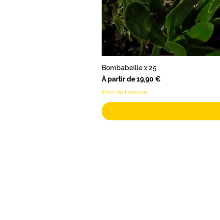
Bombabeille x 25
Prix promotionnel
À partir de
19,90 €
Infos de livraison