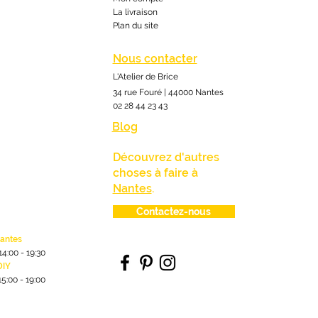
La livraison
Plan du site
Nous contacter
L'Atelier de Brice
34 rue Fouré | 44000 Nantes
02 28 44 23 43
Blog
Découvrez d'autres
choses à faire à
Nantes
.
Contactez-nous
lantes
1
4:00
- 19:30
DIY
15:00 - 19:00