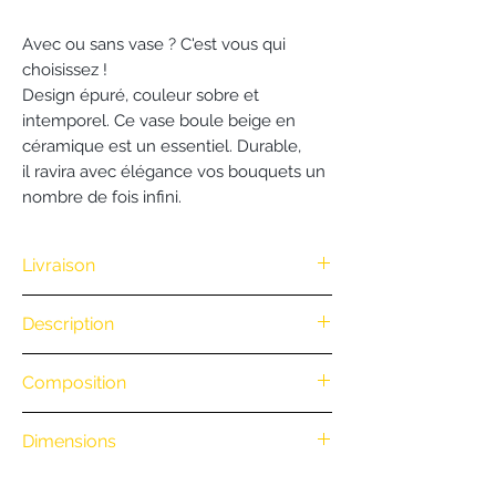
Avec ou sans vase ? C'est vous qui
choisissez !
Design épuré, couleur sobre et
intemporel. Ce vase boule beige en
céramique est un essentiel. Durable,
il ravira avec élégance vos bouquets un
nombre de fois infini.
Livraison
Nous vous offrons la livraison dès
Description
100€ d'achat. (Exclusivité Web non
valable pour une commande
Ce bouquet est réalisé par votre
Composition
par téléphone)
artisan fleuriste L'Atelier De Brice sur
• Retrait en boutique : gratuit
la base d'un assortiment de fleurs
.
• Livraison à vélo par notre coursier
Dimensions
séchées. Notre sensibilité créative,
Nantais
BiciCouriers
: (Itinéraire à vélo
notre savoir faire, notre
Encolure : 8 cm
au départ de la boutique)