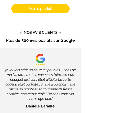
dépendront des services de la
Poste, soit
2 à 4 jours ouvrés
.
Voir le produit
Livraison gratuite
dès
100€
d'achat
Tout savoir sur la livraison
⭐ NOS AVIS CLIENTS ⭐
Plus de
560 avis positifs
sur Google
je voulais offrir un bouquet pour les 40 ans de
ma filleule, étant en vacances faire livrer un
bouquet de fleurs était difficile. La carte
cadeau était parfaite car elle a pu choisir elle
même sa plante et sa couronne de fleurs
séchées. son retour était " De bons conseils
et très agréable".
Daniele Baraille