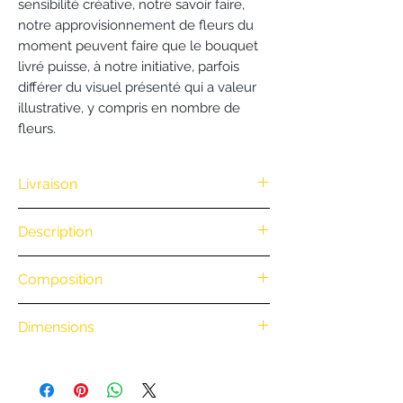
sensibilité créative, notre savoir faire,
notre approvisionnement de fleurs du
moment peuvent faire que le bouquet
livré puisse, à notre initiative, parfois
différer du visuel présenté qui a valeur
illustrative, y compris en nombre de
fleurs.
Livraison
Nous vous offrons la livraison dès
Description
100€ d'achat. (Exclusivité Web non
valable pour une commande
Ce bouquet est réalisé par votre
Composition
par téléphone)
artisan fleuriste L'Atelier De Brice sur
• Retrait en boutique : gratuit
la base d'un assortiment de fleurs
• Livraison à vélo par notre coursier
Dimensions
séchées. Notre sensibilité créative,
Nantais
BiciCouriers
: (Itinéraire à vélo
notre savoir faire, notre
au départ de la boutique)
approvisionnement de fleurs du
0 à 3 km : 8 €
moment peuvent faire que le