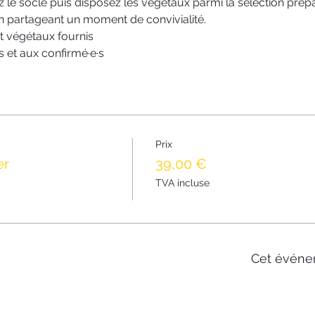
z le socle puis disposez les végétaux parmi la sélection prép
en partageant un moment de convivialité.
et végétaux fournis
 et aux confirmé·e·s
Prix
er
39,00 €
TVA incluse
Cet événe