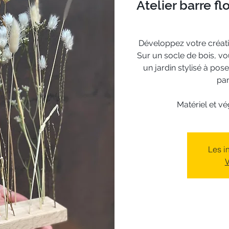
Atelier barre fl
Développez votre créativ
Sur un socle de bois, vou
un jardin stylisé à po
pa
Matériel et v
Les i
V