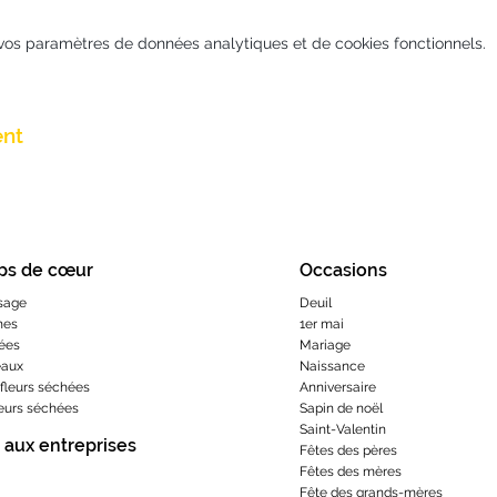
vos paramètres de données analytiques et de cookies fonctionnels.
ent
ps de cœur
Occasions
sage
Deuil
hes
1er mai
ées
Mariage
eaux
Naissance
fleurs séchées
Anniversaire
leurs séchées
Sapin de noël
Saint-Valentin
 aux entreprises
Fêtes des pères
Fêtes des mères
​Fête des grands-m
ères