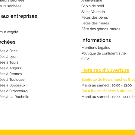
fleurs séchées
Anniversaire
leurs séchées
Sapin de noël
Saint-Valentin
 aux entreprises
Fêtes des pères
Fêtes des mères
​Fête des grands-m
ères
 mur végétal
Informations
séchées
Mentions lé
gales
ées à Paris
Politique de confidentialité
ées à Lyon
CGV
ées à Tours
ées à Angers
Horaires d'ouverture
ées à Rennes
ées à Toulouse
Boutique de fleurs fraîches & p
ées à Bordeaux
Mardi au samedi : 10:00 - 13:00
|
ées à Strasbourg
Bar à fleurs séchées & ateliers 
ées à La Rochelle
Mardi au samedi : 11:00 - 14:00
|