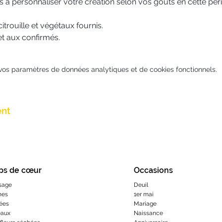
à personnaliser votre création selon vos goûts en cette pér
citrouille et végétaux fournis.
t aux confirmés.
vos paramètres de données analytiques et de cookies fonctionnels.
ent
ps de cœur
Occasions
sage
Deuil
hes
1er mai
ées
Mariage
eaux
Naissance