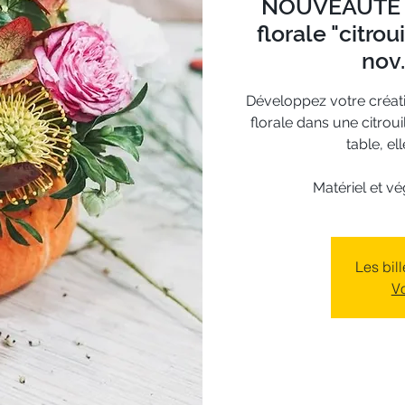
NOUVEAUTÉ 🎃
florale "citro
nov.
Développez votre créati
florale dans une citrou
table, ell
Matériel et v
Les bil
Vo