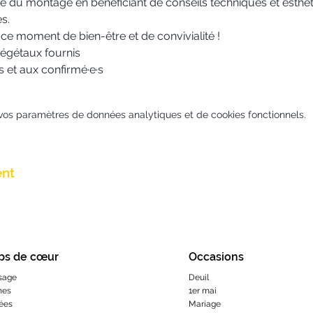
 du montage en bénéficiant de conseils techniques et esthét
s.
ce moment de bien-être et de convivialité !
 végétaux fournis
 et aux confirmé·e·s
vos paramètres de données analytiques et de cookies fonctionnels.
ent
ps de cœur
Occasions
sage
Deuil
hes
1er mai
ées
Mariage