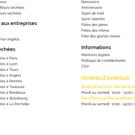
eaux
Naissance
fleurs séchées
Anniversaire
leurs séchées
Sapin de noël
Saint-Valentin
 aux entreprises
Fêtes des pères
Fêtes des mères
​Fête des grands-m
ères
 mur végétal
Informations
séchées
Mentions lé
gales
ées à Paris
Politique de confidentialité
ées à Lyon
CGV
ées à Tours
ées à Angers
Horaires d'ouverture
ées à Rennes
ées à Toulouse
Boutique de fleurs fraîches & p
ées à Bordeaux
Mardi au samedi : 10:00 - 13:00
|
ées à Strasbourg
Bar à fleurs séchées & ateliers 
ées à La Rochelle
Mardi au samedi : 11:00 - 14:00
|