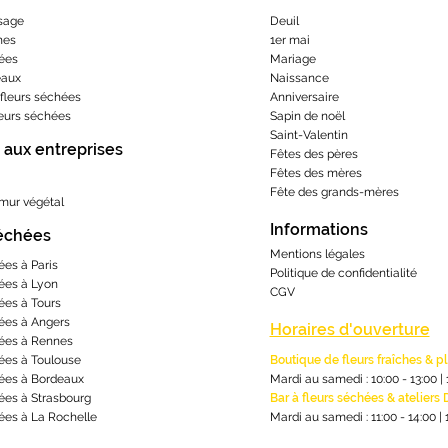
sage
Deuil
hes
1er mai
ées
Mariage
eaux
Naissance
fleurs séchées
Anniversaire
leurs séchées
Sapin de noël
Saint-Valentin
 aux entreprises
Fêtes des pères
Fêtes des mères
​Fête des grands-m
ères
 mur végétal
Informations
séchées
Mentions lé
gales
ées à Paris
Politique de confidentialité
ées à Lyon
CGV
ées à Tours
ées à Angers
Horaires d'ouverture
ées à Rennes
ées à Toulouse
Boutique de fleurs fraîches & p
ées à Bordeaux
Mardi au samedi : 10:00 - 13:00
|
ées à Strasbourg
Bar à fleurs séchées & ateliers 
ées à La Rochelle
Mardi au samedi : 11:00 - 14:00
|