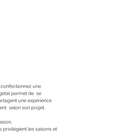
de confectionnez une 
gétal permet de  se 
partagent une expérience 
nt  selon son projet. 
aison, 
privilégient les saisons et 