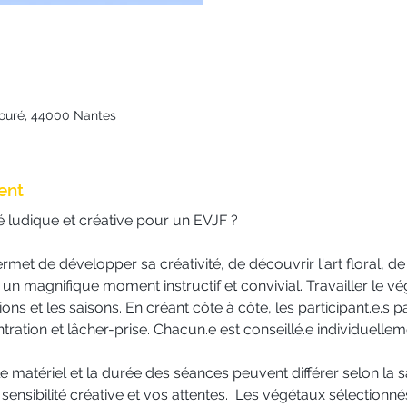
Fouré, 44000 Nantes
ent
é ludique et créative pour un EVJF ?
il permet de développer sa créativité, de découvrir l'art floral, 
 un magnifique moment instructif et convivial. Travailler le vé
ns et les saisons. En créant côte à côte, les participant.e.s 
tration et lâcher-prise. Chacun.e est conseillé.e individuelleme
le matériel et la durée des séances peuvent différer selon la s
ensibilité créative et vos attentes.  Les végétaux sélectionnés 