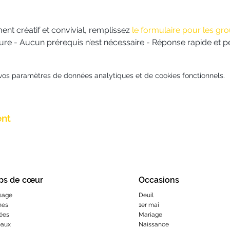
 créatif et convivial, remplissez 
le formulaire pour les gr
sure - Aucun prérequis n’est nécessaire - Réponse rapide et p
vos paramètres de données analytiques et de cookies fonctionnels.
ent
ps de cœur
Occasions
sage
Deuil
hes
1er mai
ées
Mariage
eaux
Naissance