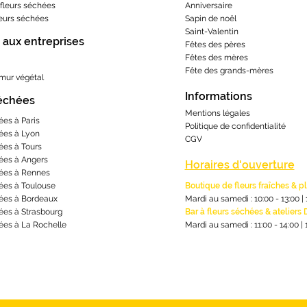
fleurs séchées
Anniversaire
leurs séchées
Sapin de noël
Saint-Valentin
 aux entreprises
Fêtes des pères
Fêtes des mères
​Fête des grands-m
ères
 mur végétal
Informations
séchées
Mentions lé
gales
ées à Paris
Politique de confidentialité
ées à Lyon
CGV
ées à Tours
ées à Angers
Horaires d'ouverture
ées à Rennes
ées à Toulouse
Boutique de fleurs fraîches & p
ées à Bordeaux
Mardi au samedi : 10:00 - 13:00
|
ées à Strasbourg
Bar à fleurs séchées & ateliers 
ées à La Rochelle
Mardi au samedi : 11:00 - 14:00
|