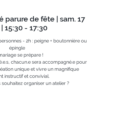
sé parure de fête | sam. 17
| 15:30 - 17:30
personnes - 2h : peigne + boutonnière ou
épingle
ariage se prépare !
é.e.s, chacun.e sera accompagné.e pour
éation unique et vivre un magnifique
instructif et convivial.
souhaitez organiser un atelier ?