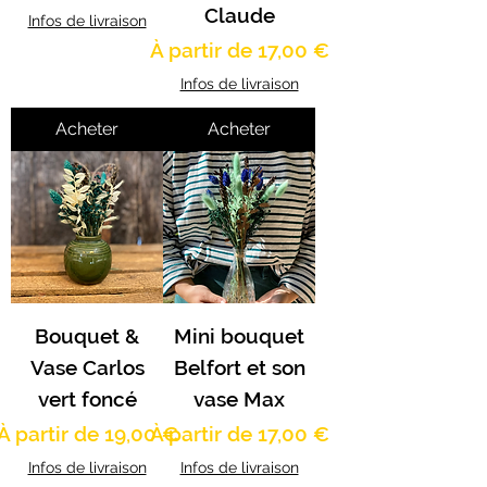
Claude
Infos de livraison
Prix promotionnel
À partir de
17,00 €
Infos de livraison
Acheter
Acheter
Bouquet &
Mini bouquet
Vase Carlos
Belfort et son
vert foncé
vase Max
Prix promotionnel
Prix promotionnel
À partir de
19,00 €
À partir de
17,00 €
Infos de livraison
Infos de livraison