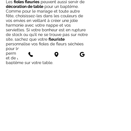
Les
fioles fleuries
peuvent aussi servir de
décoration de table
pour un baptême.
Comme pour le mariage et toute autre
fête, choisissez-les dans les couleurs de
vos envies en veillant à créer une jolie
harmonie avec votre nappe et vos
serviettes. Si votre bonheur est en rupture
de stock ou qu’il ne se trouve pas sur notre
site, sachez que votre
fleuriste
personnalise vos fioles de fleurs séchées
pour le même prix. Leur durabilité vous
permettra de les acheter bien à l’avance
et de les disposer sereinement la veille du
baptême sur votre table.
Décorez votre intérieur
L’avantage des fleurs séchées dans la
décoration d’évènements
est de pouvoir
les réutiliser le lendemain de la fête, une
fois le mariage ou le baptême passé. Ces
petits bouquets
apporteront un bel esprit
fleuri chez vous. Si vous avez décidé de
les offrir en cadeaux à vos invités·es, c’est
leur intérieur qu’ils décoreront ! Un joli
souvenir fleuri à poser sur une table, une
étagère, une table de chevet… À la fois
pour décorer et aussi, pour se rappeler
toujours de cette merveilleuse fête.