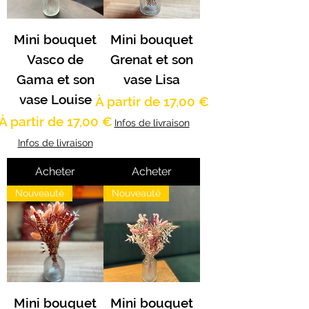
Mini bouquet
Mini bouquet
Vasco de
Grenat et son
Gama et son
vase Lisa
vase Louise
Prix promotionnel
À partir de
17,00 €
Prix promotionnel
À partir de
17,00 €
Infos de livraison
Infos de livraison
Acheter
Acheter
Nouveauté
Nouveauté
Mini bouquet
Mini bouquet