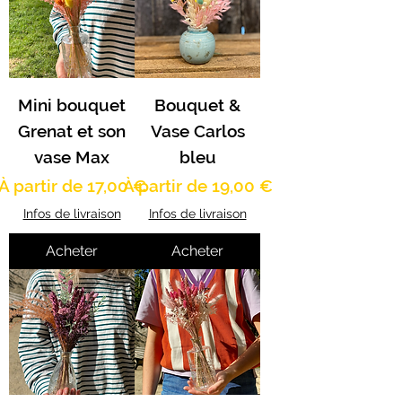
Mini bouquet
Bouquet &
Grenat et son
Vase Carlos
vase Max
bleu
Prix promotionnel
Prix promotionnel
À partir de
17,00 €
À partir de
19,00 €
Infos de livraison
Infos de livraison
Acheter
Acheter