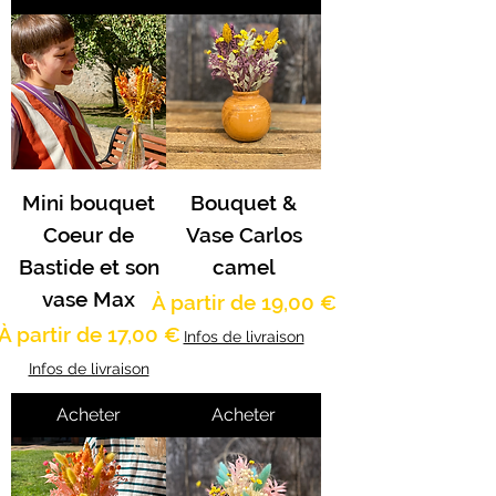
Mini bouquet
Bouquet &
Coeur de
Vase Carlos
Bastide et son
camel
vase Max
Prix promotionnel
À partir de
19,00 €
Prix promotionnel
À partir de
17,00 €
Infos de livraison
Infos de livraison
Acheter
Acheter