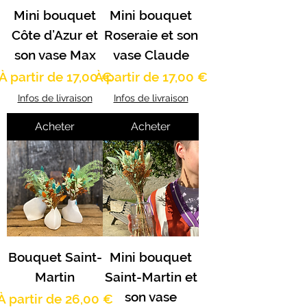
Mini bouquet
Mini bouquet
Côte d’Azur et
Roseraie et son
son vase Max
vase Claude
Prix promotionnel
Prix promotionnel
À partir de
17,00 €
À partir de
17,00 €
Infos de livraison
Infos de livraison
Acheter
Acheter
Bouquet Saint-
Mini bouquet
Martin
Saint-Martin et
son vase
Prix promotionnel
À partir de
26,00 €