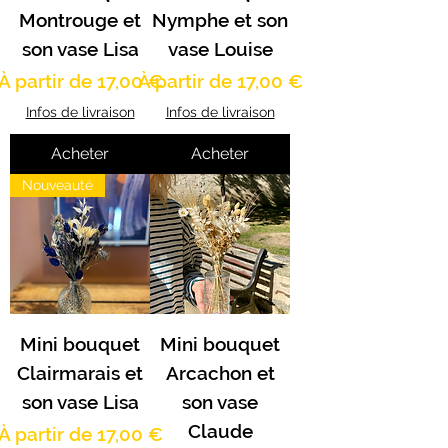
Montrouge et
Nymphe et son
son vase Lisa
vase Louise
Prix promotionnel
Prix promotionnel
À partir de
17,00 €
À partir de
17,00 €
Infos de livraison
Infos de livraison
Acheter
Acheter
Nouveauté
Mini bouquet
Mini bouquet
Clairmarais et
Arcachon et
son vase Lisa
son vase
Claude
Prix promotionnel
À partir de
17,00 €