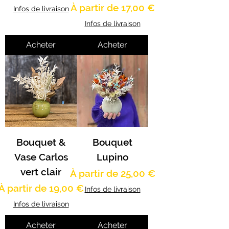
Prix promotionnel
À partir de
17,00 €
Infos de livraison
Infos de livraison
Acheter
Acheter
Bouquet &
Bouquet
Vase Carlos
Lupino
vert clair
Prix promotionnel
À partir de
25,00 €
Prix promotionnel
À partir de
19,00 €
Infos de livraison
Infos de livraison
Acheter
Acheter