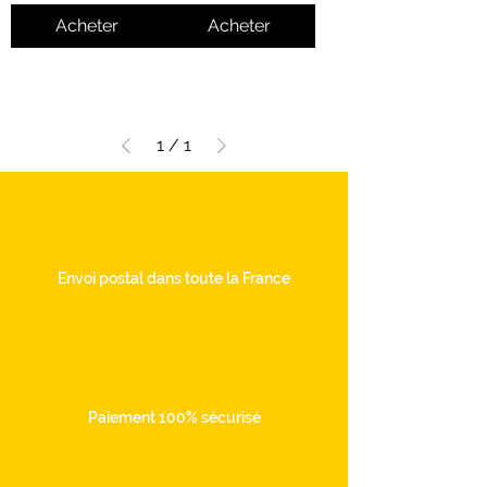
Acheter
Acheter
1
/
1
Envoi postal dans toute la France
Paiement 100% sécurisé