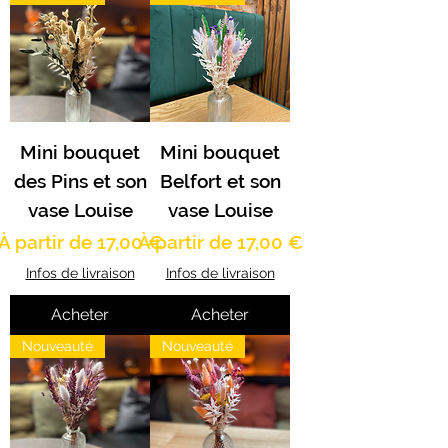
Mini bouquet
Mini bouquet
des Pins et son
Belfort et son
vase Louise
vase Louise
Prix promotionnel
Prix promotionnel
À partir de
17,00 €
À partir de
17,00 €
Infos de livraison
Infos de livraison
Acheter
Acheter
Nouveauté
Nouveauté