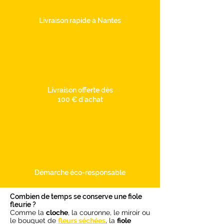
Livraison rapide à Nantes
Livraison offerte dès
100 € d’achat
Démarche éco-responsable
Combien de temps se conserve une fiole
fleurie ?
Comme la
cloche
, la couronne, le miroir ou
le bouquet de
fleurs séchées
, la
fiole