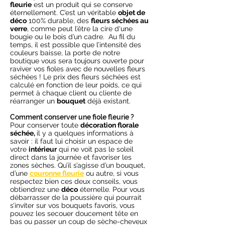
fleurie
est un produit qui se conserve
éternellement. C’est un véritable
objet de
déco
100% durable, des
fleurs séchées au
verre
, comme peut l’être la cire d'une
bougie ou le bois d’un cadre. Au fil du
temps, il est possible que l’intensité des
couleurs baisse, la porte de notre
boutique vous sera toujours ouverte pour
raviver vos fioles avec de nouvelles fleurs
séchées ! Le prix des fleurs séchées est
calculé en fonction de leur poids, ce qui
permet à chaque client ou cliente de
réarranger un
bouquet
déjà existant.
Comment conserver une fiole fleurie ?
Pour conserver toute
décoration florale
séchée,
il y a quelques informations à
savoir : il faut lui choisir un espace de
votre
intérieur
qui ne voit pas le soleil
direct dans la journée et favoriser les
zones sèches. Qu’il s’agisse d’un bouquet,
d’une
couronne fleurie
ou autre, si vous
respectez bien ces deux conseils, vous
obtiendrez une
déco
éternelle. Pour vous
débarrasser de la poussière qui pourrait
s’inviter sur vos bouquets favoris, vous
pouvez les secouer doucement tête en
bas ou passer un coup de sèche-cheveux