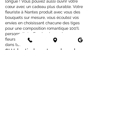
longue ! Vous pouvez aussi ouvrir votre 
cœur avec un cadeau plus durable. Votre 
fleuriste à Nantes produit avec vous des 
bouquets sur mesure, vous écoutez vos 
envies en choisissant chacune des tiges 
pour une composition romantique 100% 
personnalisée. En plus, les cadeaux en 
fleurs séchées sont éligibles à la livraison 
dans toute la France !
St Valentin: la carte cadeau de 
l’Atelier de Brice
Cette année soyez sûr de faire plaisir en 
laissant votre moitié choisir son cadeau en 
fonction de ses envies. Une 
Bon Cadeau 
Fleuri
 de l’Atelier de Brice permettra à 
votre Valentin ou Valentine de choisir un 
produit coup de cœur chez votre fleuriste. 
Une orchidée de la couleur de son choix, 
un bouquet de fleurs de saison, des 
petites plantes verte... la personne à qui 
vous l’offrez pourra même se lancer dans 
une composition sur mesure au Bar à 
Fleurs Séchées. Parfait en cadeau de 