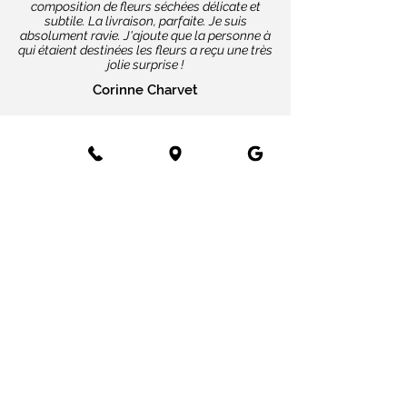
composition de fleurs séchées délicate et
subtile. La livraison, parfaite. Je suis
absolument ravie. J'ajoute que la personne à
qui étaient destinées les fleurs a reçu une très
jolie surprise !
Corinne Charvet
Nos coups de cœur
Cartes message
Fleurs fraîches
Fleurs séchées
Cartes cadeaux
Mariage en fleurs séchées
Bottes de fleurs séchées
Services aux entreprises
Entreprises
Installation mur végétal