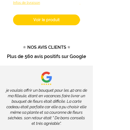
Informations sur les délais de
Infos de livraison
Infos de livraison
livraison
Pour les
fleurs fraîches
livrées à
Voir le produit
Nantes
,
L’Atelier de Brice
propose
une
livraison en 24 à 48h
.
Pour les
autres produits
(hors
fleurs fraîches), livrables dans
⭐ NOS AVIS CLIENTS ⭐
toute la France
, les délais
Plus de
560 avis positifs
sur Google
dépendront des services de la
Poste, soit
2 à 4 jours ouvrés
.
Livraison gratuite
dès
100€
d'achat
Tout savoir sur la livraison
je voulais offrir un bouquet pour les 40 ans de
ma filleule, étant en vacances faire livrer un
bouquet de fleurs était difficile. La carte
cadeau était parfaite car elle a pu choisir elle
même sa plante et sa couronne de fleurs
séchées. son retour était " De bons conseils
et très agréable".