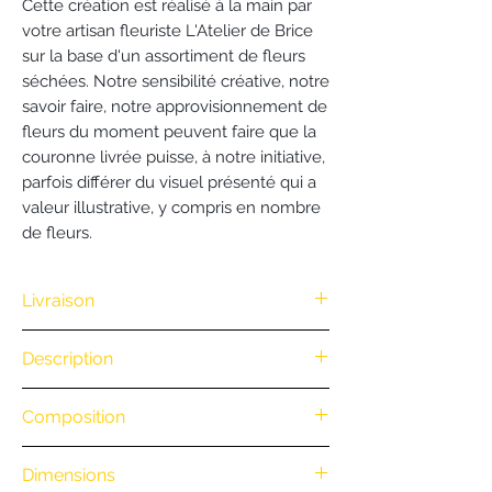
Cette création est réalisé à la main par
votre artisan fleuriste L'Atelier de Brice
sur la base d'un assortiment de fleurs
séchées. Notre sensibilité créative, notre
savoir faire, notre approvisionnement de
fleurs du moment peuvent faire que la
couronne livrée puisse, à notre initiative,
parfois différer du visuel présenté qui a
valeur illustrative, y compris en nombre
de fleurs.
Livraison
Nous vous offrons la livraison dès
Description
100€ d'achat (exclusivité Web non
valable pour une commande
.
Composition
par téléphone).
• Retrait en boutique : gratuit
.
• Envoi postal de nos vases et
Dimensions