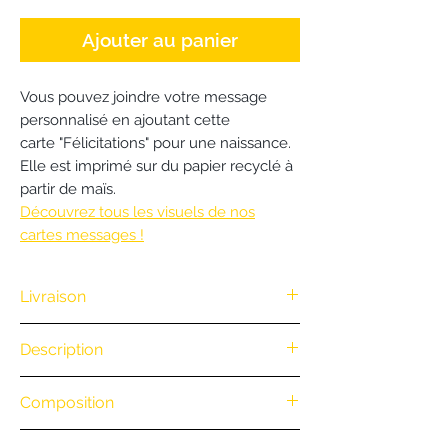
Ajouter au panier
Vous pouvez joindre votre message
personnalisé en ajoutant cette
carte "Félicitations" pour une naissance.
Elle est imprimé sur du papier recyclé à
partir de maïs.
Découvrez tous les visuels de nos
cartes messages !
Livraison
Nous vous offrons la livraison dès
Description
100€ d'achat. (Exclusivité Web non
valable pour une commande
.
Composition
par téléphone)
• Retrait en boutique : gratuit
.