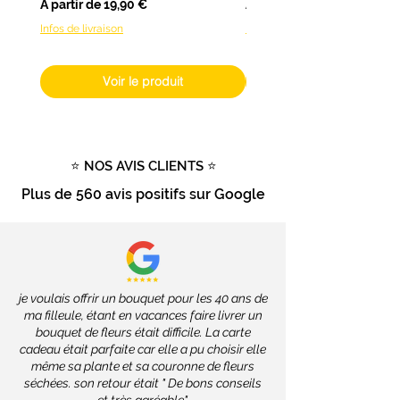
Prix promotionnel
Prix promotionnel
À partir de
19,90 €
À partir de
fleurs fraîches), livrables dans
Infos de livraison
Infos de livraison
toute la France
, les délais
dépendront des services de la
Poste, soit
2 à 4 jours ouvrés
.
Voir le produit
Livraison gratuite
dès
100€
d'achat
Tout savoir sur la livraison
⭐ NOS AVIS CLIENTS ⭐
Plus de
560 avis positifs
sur Google
je voulais offrir un bouquet pour les 40 ans de
ma filleule, étant en vacances faire livrer un
bouquet de fleurs était difficile. La carte
cadeau était parfaite car elle a pu choisir elle
même sa plante et sa couronne de fleurs
séchées. son retour était " De bons conseils