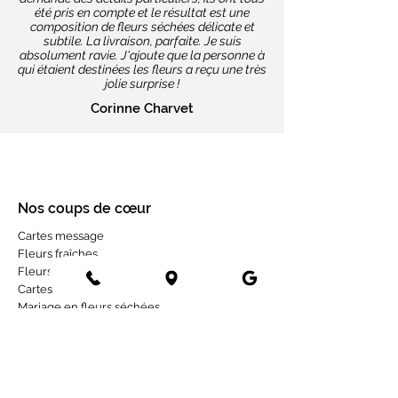
été pris en compte et le résultat est une
composition de fleurs séchées délicate et
subtile. La livraison, parfaite. Je suis
absolument ravie. J'ajoute que la personne à
qui étaient destinées les fleurs a reçu une très
jolie surprise !
Corinne Charvet
Nos coups de cœur
Cartes message
Fleurs fraîches
Fleurs séchées
Cartes cadeaux
Mariage en fleurs séchées
Bottes de fleurs séchées
Services aux entreprises
Entreprises
Installation mur végétal