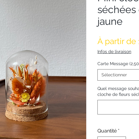
séchées 
jaune
À partir de
Infos de livraison
Carte Message (2,5
Sélectionner
Quel message souhai
cloche de fleurs séch
Quantité
*