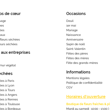
ps de cœur
Occasions
sage
Deuil
hes
1er mai
ées
Mariage
eaux
Naissance
fleurs séchées
Anniversaire
leurs séchées
Sapin de noël
Saint-Valentin
 aux entreprises
Fêtes des pères
Fêtes des mères
​Fête des grands-m
ères
 mur végétal
Informations
séchées
Mentions lé
gales
ées à Paris
Politique de confidentialité
ées à Lyon
CGV
ées à Tours
ées à Angers
Horaires d'ouverture
ées à Rennes
ées à Toulouse
Boutique de fleurs fraîches & p
ées à Bordeaux
Mardi au samedi : 10:00 - 13:00
|