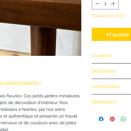
Rupture de stock
M'avertir
Livraison
Nous vous offrons 
Description
(Exclusivité Web 
commande par té
.
os cartes messages !
Composition
• Retrait en boutiq
• Livraison à vélo
s fleuries. Ces petits jardins miniatures
.
BiciCouriers
: (Iti
Dimensions
jets de décoration d'intérieur. Nos
boutique)
éalisées à Nantes, par nos soins.
Hauteur : 9cm
0 à 3 km : 8 €
e et authentique et présente un travail
Diamètre : 6cm
3 à 6 km : 15 €
 nerveux et de couleurs avec de jolies
6 à 9 km : 18 €
stel.