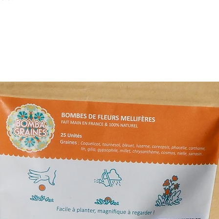
9 à 20 km : 24 €
Au delà de 20 km
• Envoi postal de 
séchées
dans tout
• Envoi postal de
la France 🇫🇷 po
Informations sur l
Pour les
fleurs
L’Atelier de Bric
à 48h
.
Pour les
autres
fraîches), livra
délais dépendro
soit
2 à 4 jours
Livraison gratu
Tout savoir sur la 