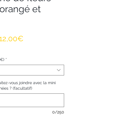
orangé et
Prix promotionnel
12,00€
0€)
*
tez-vous joindre avec la mini
ées ? (facultatif)
0/250