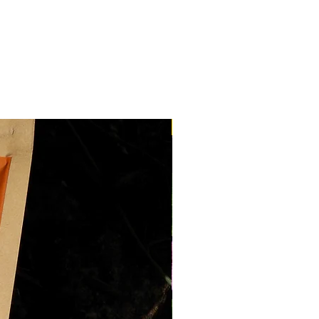
:
nous contacter
nos réalisations en
fleurs
e la France 🇫🇷 pour 9,90 €
 nos
bons cadeaux
dans toute
ur 1,50 €
es délais de livraison
Nouveau
 fraîches
livrées à
Nantes
,
e
propose une
livraison en 24
 produits
(hors fleurs
bles dans
toute la France
, les
nt des services de la Poste,
 ouvrés
.
ite
dès
100€ d'achat
livraison