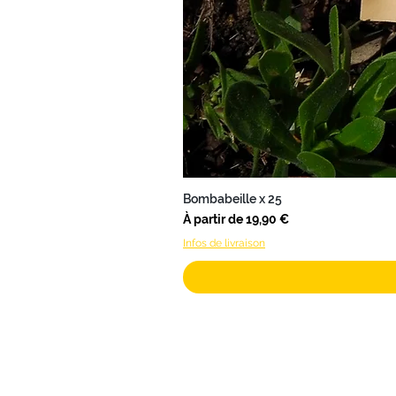
Bombabeille x 25
Prix promotionnel
À partir de
19,90 €
Infos de livraison