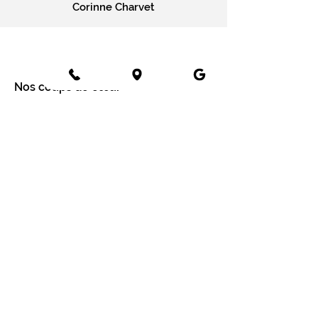
Corinne Charvet
Nos coups de cœur
Cartes message
Fleurs fraîches
Fleurs séchées
Cartes cadeaux
Mariage en fleurs séchées
Bottes de fleurs séchées
Services aux entreprises
Entreprises
Installation mur végétal
Fleurs séchées
Fleurs séchées à Paris
Fleurs séchées à Lyon
Fleurs séchées à Tours