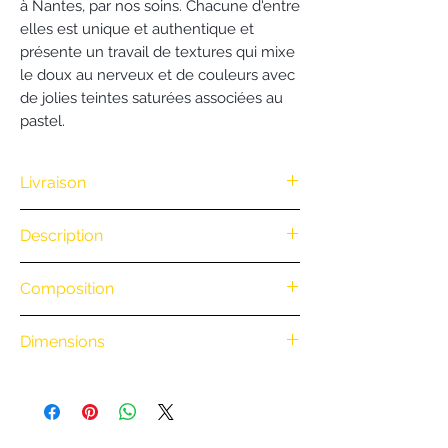
à Nantes, par nos soins. Chacune d'entre
elles est unique et authentique et
présente un travail de textures qui mixe
le doux au nerveux et de couleurs avec
de jolies teintes saturées associées au
pastel.
Livraison
Nous vous offrons la livraison dès
Description
100€ d'achat. (Exclusivité Web non
valable pour une commande
.
Composition
par téléphone)
• Retrait en boutique : gratuit
.
• Livraison à vélo par notre coursier
Dimensions
Nantais
BiciCouriers
: (Itinéraire à vélo
Hauteur : 23 cm
au départ de la boutique)
Diamètre : 16 cm
0 à 3 km : 8 €
3 à 6 km : 15 €