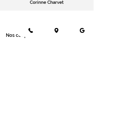
Corinne Charvet
Nos coups de cœur
Cartes message
Fleurs fraîches
Fleurs séchées
Cartes cadeaux
Mariage en fleurs séchées
Bottes de fleurs séchées
Services aux entreprises
Entreprises
Installation mur végétal
Fleurs séchées
Fleurs séchées à Paris
Fleurs séchées à Lyon
Fleurs séchées à Tours