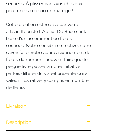
séchées. À glisser dans vos cheveux
pour une soirée ou un mariage !
Cette création est réalisé par votre
artisan fleuriste L'Atelier De Brice sur la
base d'un assortiment de fleurs
séchées. Notre sensibilité créative, notre
savoir faire, notre approvisionnement de
fleurs du moment peuvent faire que le
peigne livré puisse, à notre initiative,
parfois différer du visuel présenté qui a
valeur illustrative, y compris en nombre
de fleurs.
Livraison
Nous vous offrons la livraison dès
Description
100€ d'achat. (Exclusivité Web non
valable pour une commande par
.