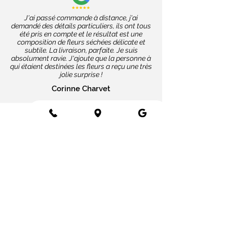
J'ai passé commande à distance, j'ai
demandé des détails particuliers, ils ont tous
été pris en compte et le résultat est une
composition de fleurs séchées délicate et
subtile. La livraison, parfaite. Je suis
absolument ravie. J'ajoute que la personne à
qui étaient destinées les fleurs a reçu une très
jolie surprise !
Corinne Charvet
Nos coups de cœur
Cartes message
Fleurs fraîches
Fleurs séchées
Cartes cadeaux
Mariage en fleurs séchées
Bottes de fleurs séchées