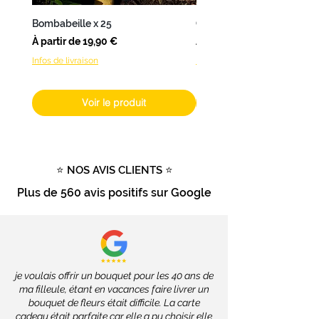
une livraison en 24 à 48h.
Bombabeille x 25
Coffret Bombamix
Pour les autres produits (hors
Prix promotionnel
Prix promotionnel
À partir de
19,90 €
À partir de
fleurs fraîches), livrables dans
Infos de livraison
Infos de livraison
toute la France, les délais
dépendront des services de la
Poste, soit 2 à 4 jours ouvrés.
Voir le produit
Livraison gratuite dès 100€ d'achat
Tout savoir sur la livraison
⭐ NOS AVIS CLIENTS ⭐
Plus de
560 avis positifs
sur Google
je voulais offrir un bouquet pour les 40 ans de
ma filleule, étant en vacances faire livrer un
bouquet de fleurs était difficile. La carte
cadeau était parfaite car elle a pu choisir elle