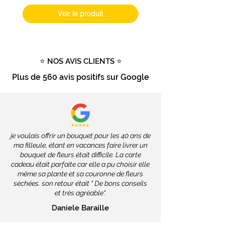
Poste, soit
2 à 4 jours ouvrés
.
Voir le produit
Livraison gratuite
dès
100€
d'achat
Tout savoir sur la livraison
⭐ NOS AVIS CLIENTS ⭐
Plus de
560 avis positifs
sur Google
je voulais offrir un bouquet pour les 40 ans de
ma filleule, étant en vacances faire livrer un
bouquet de fleurs était difficile. La carte
cadeau était parfaite car elle a pu choisir elle
même sa plante et sa couronne de fleurs
séchées. son retour était " De bons conseils
et très agréable".
Daniele Baraille