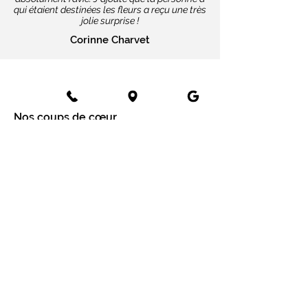
qui étaient destinées les fleurs a reçu une très
jolie surprise !
Corinne Charvet
Nos coups de cœur
Cartes message
Fleurs fraîches
Fleurs séchées
Cartes cadeaux
Mariage en fleurs séchées
Bottes de fleurs séchées
Services aux entreprises
Entreprises
Installation mur végétal
Fleurs séchées
Fleurs séchées à Paris