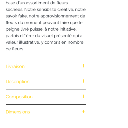
base d'un assortiment de fleurs
séchées. Notre sensibilité créative, notre
savoir faire, notre approvisionnement de
fleurs du moment peuvent faire que le
peigne livré puisse, à notre initiative,
parfois différer du visuel présenté qui a
valeur illustrative, y compris en nombre
de fleurs.
Livraison
Nous vous offrons la livraison dès
Description
100€ d'achat. (Exclusivité Web non
valable pour une commande
.
Composition
par téléphone)
• Retrait en boutique : gratuit
.
• Livraison à vélo par notre coursier
Dimensions
Nantais
BiciCouriers
: (Itinéraire à vélo
.
au départ de la boutique)