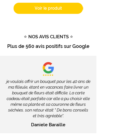
Poste, soit
2 à 4 jours ouvrés
.
Voir le produit
Livraison gratuite
dès
100€
d'achat
Tout savoir sur la livraison
⭐ NOS AVIS CLIENTS ⭐
Plus de
560 avis positifs
sur Google
je voulais offrir un bouquet pour les 40 ans de
ma filleule, étant en vacances faire livrer un
bouquet de fleurs était difficile. La carte
cadeau était parfaite car elle a pu choisir elle
même sa plante et sa couronne de fleurs
séchées. son retour était " De bons conseils
et très agréable".
Daniele Baraille