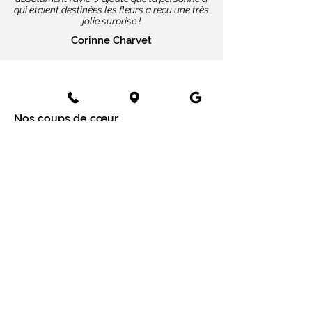
qui étaient destinées les fleurs a reçu une très
jolie surprise !
Corinne Charvet
Nos coups de cœur
Cartes message
Fleurs fraîches
Fleurs séchées
Cartes cadeaux
Mariage en fleurs séchées
Bottes de fleurs séchées
Services aux entreprises
Entreprises
Installation mur végétal
Fleurs séchées
Fleurs séchées à Paris