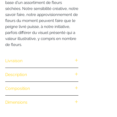
base d'un assortiment de fleurs
séchées. Notre sensibilité créative, notre
savoir faire, notre approvisionnement de
fleurs du moment peuvent faire que le
peigne livré puisse, à notre initiative,
parfois différer du visuel présenté qui a
valeur illustrative, y compris en nombre
de fleurs.
Livraison
Nous vous offrons la livraison dès
Description
100€ d'achat. (Exclusivité Web non
valable pour une commande
.
Composition
par téléphone)
• Retrait en boutique : gratuit
.
• Livraison à vélo par notre coursier
Dimensions
Nantais
BiciCouriers
: (Itinéraire à vélo
.
au départ de la boutique)