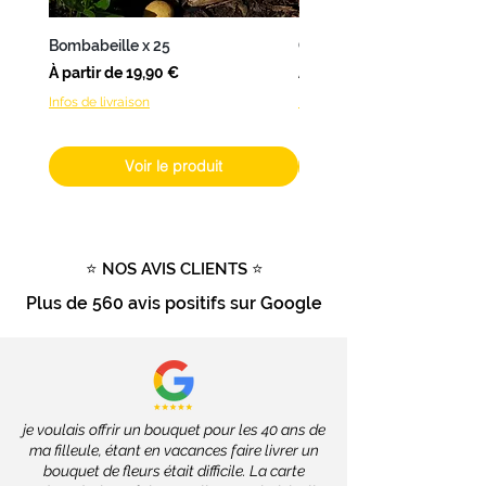
Nantes
,
L’Atelier de Brice
propose
une
livraison en 24 à 48h
.
Bombabeille x 25
Coffret Bombamix
Pour les
autres produits
(hors
Prix promotionnel
Prix promotionnel
À partir de
19,90 €
À partir de
fleurs fraîches), livrables dans
Infos de livraison
Infos de livraison
toute la France
, les délais
dépendront des services de la
Poste, soit
2 à 4 jours ouvrés
.
Voir le produit
Livraison gratuite
dès
100€
d'achat
Tout savoir sur la livraison
⭐ NOS AVIS CLIENTS ⭐
Plus de
560 avis positifs
sur Google
je voulais offrir un bouquet pour les 40 ans de
ma filleule, étant en vacances faire livrer un
bouquet de fleurs était difficile. La carte