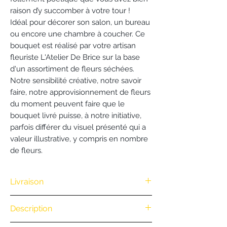
raison d’y succomber à votre tour !
Idéal pour décorer son salon, un bureau
ou encore une chambre à coucher. Ce
bouquet est réalisé par votre artisan
fleuriste L'Atelier De Brice sur la base
d'un assortiment de fleurs séchées.
Notre sensibilité créative, notre savoir
faire, notre approvisionnement de fleurs
du moment peuvent faire que le
bouquet livré puisse, à notre initiative,
parfois différer du visuel présenté qui a
valeur illustrative, y compris en nombre
de fleurs.
Livraison
Nous vous offrons la livraison dès
Description
100€ d'achat. (Exclusivité Web non
valable pour une commande