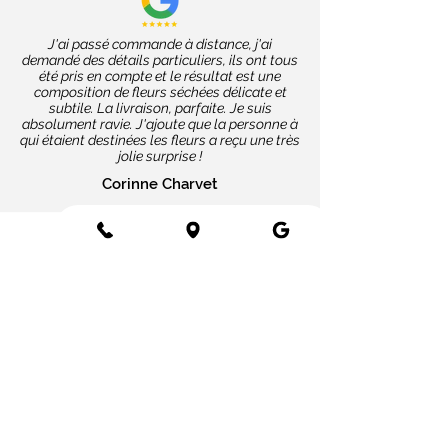
J'ai passé commande à distance, j'ai
demandé des détails particuliers, ils ont tous
été pris en compte et le résultat est une
composition de fleurs séchées délicate et
subtile. La livraison, parfaite. Je suis
absolument ravie. J'ajoute que la personne à
qui étaient destinées les fleurs a reçu une très
jolie surprise !
Corinne Charvet
Nos coups de cœur
Cartes message
Fleurs fraîches
Fleurs séchées
Cartes cadeaux
Mariage en fleurs séchées
Bottes de fleurs séchées