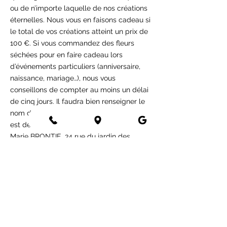
ou de n’importe laquelle de nos créations
éternelles. Nous vous en faisons cadeau si
le total de vos créations atteint un prix de
100 €. Si vous commandez des fleurs
séchées pour en faire cadeau lors
d’événements particuliers (anniversaire,
naissance, mariage…), nous vous
conseillons de compter au moins un délai
de cinq jours. Il faudra bien renseigner le
nom de la personne à qui le
cadeau floral
est destiné et ses coordonnées (exemple :
Marie BRONTIE, 34 rue du jardin des
plantes, 59000 LILLE,
0605438743)
.
Comme pour la livraison des bouquets de
fleurs fraîches et plantes, il n’y aura
aucune facture ou prix apparent dans le
colis