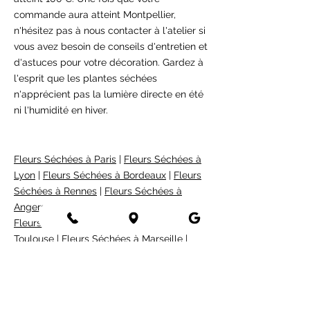
commande aura atteint Montpellier,
n'hésitez pas à nous contacter à l'atelier si
vous avez besoin de conseils d'entretien et
d'astuces pour votre décoration. Gardez à
l'esprit que les plantes séchées
n'apprécient pas la lumière directe en été
ni l'humidité en hiver.
Fleurs Séchées à Paris
|
Fleurs Séchées à
Lyon
|
Fleurs Séchées à Bordeaux
|
Fleurs
Séchées à Rennes
|
Fleurs Séchées à
Angers
|
Fleurs Séchées à La Rochelle
|
Fleurs Séchées à Lille
|
Fleurs Séchées à
Toulouse
|
Fleurs Séchées à Marseille
|
Fleurs Séchées à Nice
|
Fleurs Séchées à
Tours
|
Fleurs Séchées à Strasbourg
|
Fleurs Séchées à Saint-Etienne
|
Fleurs
Séchées à Dijon
|
Fleurs Séchées à Saint-