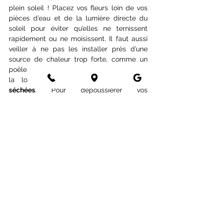
plein soleil ! Placez vos fleurs loin de vos 
pièces d’eau et de la lumière directe du 
soleil pour éviter qu’elles ne ternissent 
rapidement ou ne moisissent. Il faut aussi 
veiller à ne pas les installer près d’une 
source de chaleur trop forte, comme un 
poêle ou un radiateur, qui pourrait nuire à 
la longévité de votre
 bouquet fleurs 
séchées
. Pour dépoussiérer vos 
compositions, rien de plus simple : passez 
un léger coup de sèche-cheveux en mode 
froid sur vos fleurs séchées. Quant aux 
vases, l’entretien est également minime ! 
Contrairement aux fleurs fraîches, les fleurs 
séchées ne saliront que très peu vos vases. 
Nettoyez-les occasionnellement avec soin 
: un chiffon sec suffit généralement pour 
tous les types de vases. Si vous utilisez des 
vases transparents avec des fleurs 
séchées aux couleurs vives, il peut parfois 
y avoir de légers dépôts colorés au fond 