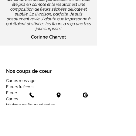
été pris en compte et le résultat est une
composition de fleurs séchées délicate et
subtile. La livraison, parfaite. Je suis
absolument ravie. J'ajoute que la personne à
qui étaient destinées les fleurs a reçu une très
jolie surprise !
Corinne Charvet
Nos coups de cœur
Cartes message
Fleurs fraîches
Fleurs séchées
Cartes cadeaux
Mariage en fleurs séchées
Bottes de fleurs séchées
Services aux entreprises
Entreprises
Installation mur végétal