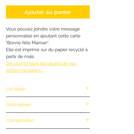
Ajouter au panier
Vous pouvez joindre votre message
personnalisé en ajoutant cette carte
"Bonne fête Maman".
Elle est imprimé sur du papier recyclé à
partir de maïs.
Découvrez tous les visuels de nos
cartes messages !
Livraison
Nous vous offrons la livraison dès
Description
100€ d'achat. (Exclusivité Web non
valable pour une commande
.
Composition
par téléphone)
• Retrait en boutique : gratuit
.