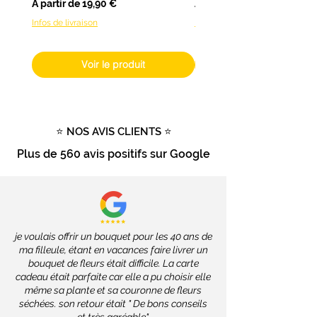
Prix promotionnel
Prix promotionnel
À partir de
19,90 €
À partir de
fleurs fraîches), livrables dans
Infos de livraison
Infos de livraison
toute la France
, les délais
dépendront des services de la
Poste, soit
2 à 4 jours ouvrés
.
Voir le produit
Livraison gratuite
dès
100€
d'achat
Tout savoir sur la livraison
⭐ NOS AVIS CLIENTS ⭐
Plus de
560 avis positifs
sur Google
je voulais offrir un bouquet pour les 40 ans de
ma filleule, étant en vacances faire livrer un
bouquet de fleurs était difficile. La carte
cadeau était parfaite car elle a pu choisir elle
même sa plante et sa couronne de fleurs
séchées. son retour était " De bons conseils