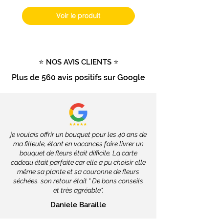
dépendront des services de la
Poste, soit
2 à 4 jours ouvrés
.
Voir le produit
Livraison gratuite
dès
100€
d'achat
Tout savoir sur la livraison
⭐ NOS AVIS CLIENTS ⭐
Plus de
560 avis positifs
sur Google
je voulais offrir un bouquet pour les 40 ans de
ma filleule, étant en vacances faire livrer un
bouquet de fleurs était difficile. La carte
cadeau était parfaite car elle a pu choisir elle
même sa plante et sa couronne de fleurs
séchées. son retour était " De bons conseils
et très agréable".
Daniele Baraille