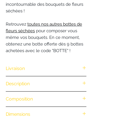
incontournable des bouquets de fleurs
séchées !
Retrouvez
toutes nos autres bottes de
fleurs séchées
pour composer vous
même vos bouquets. En ce moment,
obtenez une botte offerte dès 9 bottes
achetées avec le code "BOTTE" !
Livraison
Nous vous offrons la livraison dès
Description
100€ d'achat. (Exclusivité Web non
valable pour une commande
.
Composition
par téléphone)
• Retrait en boutique : gratuit
.
• Livraison à vélo par notre coursier
Dimensions
Nantais BiciCouriers : (Itinéraire à vélo
.
au départ de la boutique)