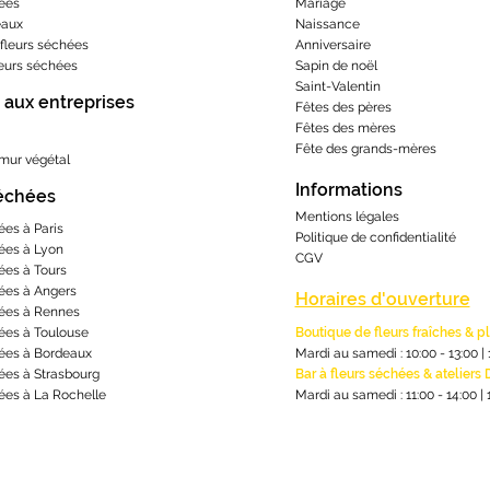
ées
Mariage
eaux
Naissance
fleurs séchées
Anniversaire
leurs séchées
Sapin de noël
Saint-Valentin
 aux entreprises
Fêtes des pères
Fêtes des mères
​Fête des grands-m
ères
 mur végétal
Informations
séchées
Mentions lé
gales
ées à Paris
Politique de confidentialité
ées à Lyon
CGV
ées à Tours
ées à Angers
Horaires d'ouverture
ées à Rennes
ées à Toulouse
Boutique de fleurs fraîches & p
ées à Bordeaux
Mardi au samedi : 10:00 - 13:00
|
ées à Strasbourg
Bar à fleurs séchées & ateliers 
ées à La Rochelle
Mardi au samedi : 11:00 - 14:00
|