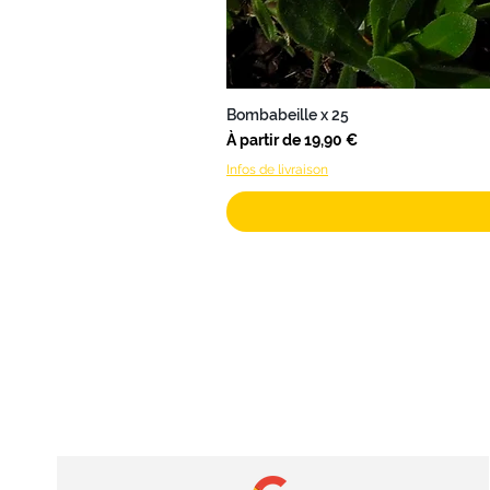
Bombabeille x 25
Prix promotionnel
À partir de
19,90 €
Infos de livraison