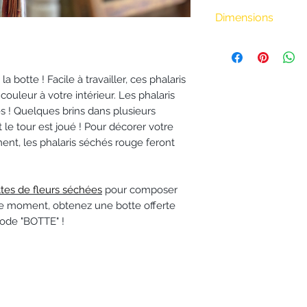
• Livraison à vélo
.
BiciCouriers : (Iti
Dimensions
boutique)
Longueur : 50 cm
0 à 3 km : 8 €
Poigs : 30 g envir
3 à 6 km : 15 €
 botte ! Facile à travailler, ces phalaris
6 à 9 km : 18 €
uleur à votre intérieur. Les phalaris
9 à 20 km : 24 €
 ! Quelques brins dans plusieurs
Au delà de 20 km
et le tour est joué ! Pour décorer votre
• Envoi postal de 
ent, les phalaris séchés rouge feront
séchées dans tout
• Envoi postal de
la France 🇫🇷 po
ttes de fleurs séchées
pour composer
Informations sur l
 moment, obtenez une botte offerte
Pour les
fleurs
code "BOTTE" !
L’Atelier de Bric
à 48h
.
Pour les
autres
fraîches), livra
délais dépendro