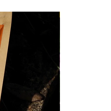
 ouvrés
.
ite
dès
100€ d'achat
livraison
Nouveau