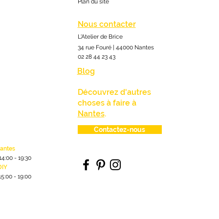
Plan du site
Nous contacter
L'Atelier de Brice
34 rue Fouré | 44000 Nantes
02 28 44 23 43
Blog
Découvrez d'autres
choses à faire à
Nantes
.
Contactez-nous
lantes
1
4:00
- 19:30
DIY
15:00 - 19:00