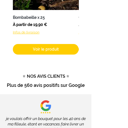
Nantes
,
L’Atelier de Brice
propose
une
livraison en 24 à 48h
.
Bombabeille x 25
Coffret Bombamix
Pour les
autres produits
(hors
Prix promotionnel
Prix promotionnel
À partir de
19,90 €
À partir de
fleurs fraîches), livrables dans
Infos de livraison
Infos de livraison
toute la France
, les délais
dépendront des services de la
Poste, soit
2 à 4 jours ouvrés
.
Voir le produit
Livraison gratuite
dès
100€
d'achat
Tout savoir sur la livraison
⭐ NOS AVIS CLIENTS ⭐
Plus de
560 avis positifs
sur Google
je voulais offrir un bouquet pour les 40 ans de
ma filleule, étant en vacances faire livrer un