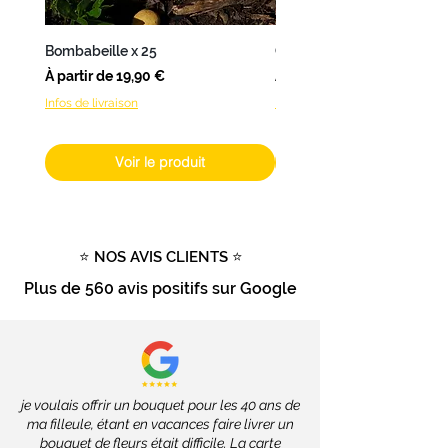
Nantes
,
L’Atelier de Brice
propose
une
livraison en 24 à 48h
.
Bombabeille x 25
Coffret Bombamix
Pour les
autres produits
(hors
Prix promotionnel
Prix promotionnel
À partir de
19,90 €
À partir de
fleurs fraîches), livrables dans
Infos de livraison
Infos de livraison
toute la France
, les délais
dépendront des services de la
Poste, soit
2 à 4 jours ouvrés
.
Voir le produit
Livraison gratuite
dès
100€
d'achat
Tout savoir sur la livraison
⭐ NOS AVIS CLIENTS ⭐
Plus de
560 avis positifs
sur Google
je voulais offrir un bouquet pour les 40 ans de
ma filleule, étant en vacances faire livrer un
bouquet de fleurs était difficile. La carte