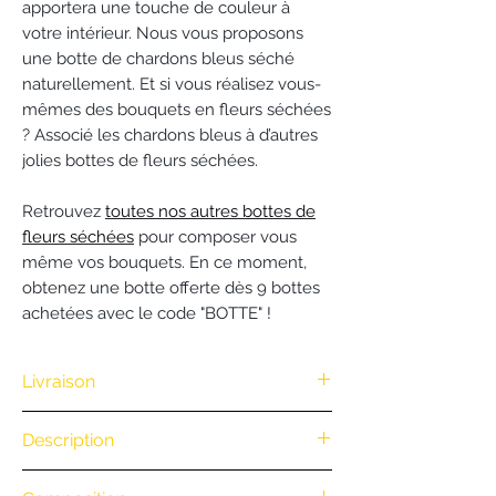
apportera une touche de couleur à
votre intérieur. Nous vous proposons
une botte de chardons bleus séché
naturellement. Et si vous réalisez vous-
mêmes des bouquets en fleurs séchées
? Associé les chardons bleus à d’autres
jolies bottes de fleurs séchées.
Retrouvez
toutes nos autres bottes de
fleurs séchées
pour composer vous
même vos bouquets. En ce moment,
obtenez une botte offerte dès 9 bottes
achetées avec le code "BOTTE" !
Livraison
Nous vous offrons la livraison dès
Description
100€ d'achat. (Exclusivité Web non
valable pour une commande
.