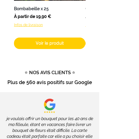
une
livraison en 24 à 48h
.
Bombabeille x 25
Coffret Bombamix
Pour les
autres produits
(hors
Prix promotionnel
Prix promotionnel
À partir de
19,90 €
À partir de
fleurs fraîches), livrables dans
Infos de livraison
Infos de livraison
toute la France
, les délais
dépendront des services de la
Poste, soit
2 à 4 jours ouvrés
.
Voir le produit
Livraison gratuite
dès
100€
d'achat
Tout savoir sur la livraison
⭐ NOS AVIS CLIENTS ⭐
Plus de
560 avis positifs
sur Google
je voulais offrir un bouquet pour les 40 ans de
ma filleule, étant en vacances faire livrer un
bouquet de fleurs était difficile. La carte
cadeau était parfaite car elle a pu choisir elle